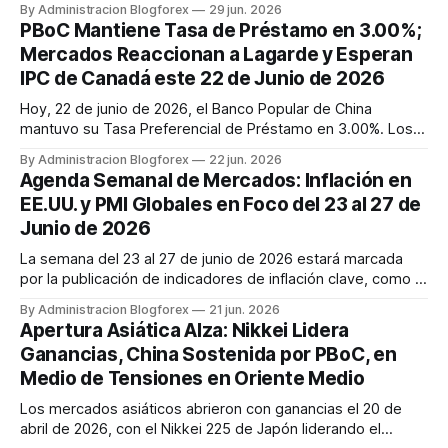
By Administracion Blogforex
29 jun. 2026
Meituan y Alibaba. En contraste, el Nikkei 225 de Japón cae
PBoC Mantiene Tasa de Préstamo en 3.00%;
un 1% a 68.704,70 puntos debido a las ventas en el sector
Mercados Reaccionan a Lagarde y Esperan
de IA, mientras q...
IPC de Canadá este 22 de Junio de 2026
Hoy, 22 de junio de 2026, el Banco Popular de China
mantuvo su Tasa Preferencial de Préstamo en 3.00%. Los
mercados analizan las palabras de Christine Lagarde y se
By Administracion Blogforex
22 jun. 2026
preparan para el IPC de Canadá a las 12:30 UTC, un dato
Agenda Semanal de Mercados: Inflación en
clave para el CAD y la política monetaria.
EE.UU. y PMI Globales en Foco del 23 al 27 de
Junio de 2026
La semana del 23 al 27 de junio de 2026 estará marcada
por la publicación de indicadores de inflación clave, como el
IPC de Canadá y Australia, el PCE de EE.UU. y el IPC de
By Administracion Blogforex
21 jun. 2026
Japón, junto con los índices PMI preliminares globales. La
Apertura Asiática Alza: Nikkei Lidera
decisión de tipos del PBoC y discursos de banqueros
Ganancias, China Sostenida por PBoC, en
centrales c...
Medio de Tensiones en Oriente Medio
Los mercados asiáticos abrieron con ganancias el 20 de
abril de 2026, con el Nikkei 225 de Japón liderando el