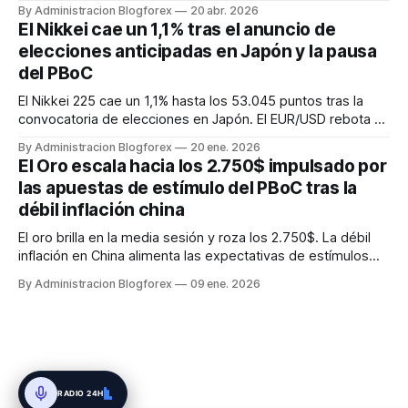
avance, impulsado por el optimismo en sectores de
By Administracion Blogforex
20 abr. 2026
inteligencia artificial. El Hang Seng de Hong Kong y el
El Nikkei cae un 1,1% tras el anuncio de
Shanghai Composite de China también registraron subidas,
elecciones anticipadas en Japón y la pausa
este último apoyado po...
del PBoC
El Nikkei 225 cae un 1,1% hasta los 53.045 puntos tras la
convocatoria de elecciones en Japón. El EUR/USD rebota y
cotiza en 1,1666.
By Administracion Blogforex
20 ene. 2026
El Oro escala hacia los 2.750$ impulsado por
las apuestas de estímulo del PBoC tras la
débil inflación china
El oro brilla en la media sesión y roza los 2.750$. La débil
inflación en China alimenta las expectativas de estímulos
agresivos del PBoC.
By Administracion Blogforex
09 ene. 2026
RADIO 24H