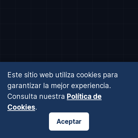
Descubrir Software Institucional →
Este sitio web utiliza cookies para
garantizar la mejor experiencia.
Consulta nuestra
Política de
Cookies
.
⚠️ AVISO ESMA:
Información generada por IA. No es asesoramiento financiero ni recomendación de
inversión. Operar conlleva alto riesgo.
© 2026 BlogForex.es
Aceptar