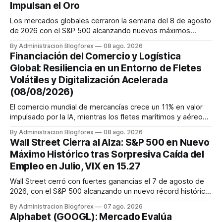
Impulsan el Oro
Los mercados globales cerraron la semana del 8 de agosto
de 2026 con el S&P 500 alcanzando nuevos máximos
históricos impulsado por el sector tecnológico y la IA. La
By Administracion Blogforex
08 ago. 2026
renta fija vio una caída en los rendimientos del Tesoro de
Financiación del Comercio y Logística
EE. UU. tras un informe de empleo más débil. El petróleo se
Global: Resiliencia en un Entorno de Fletes
mantuvo al ...
Volátiles y Digitalización Acelerada
(08/08/2026)
El comercio mundial de mercancías crece un 11% en valor
impulsado por la IA, mientras los fletes marítimos y aéreos
mantienen su volatilidad y precios elevados por
By Administracion Blogforex
08 ago. 2026
disrupciones geopolíticas y congestión. La financiación del
Wall Street Cierra al Alza: S&P 500 en Nuevo
comercio, que depende en un 90% del crédito, se digitaliza
Máximo Histórico tras Sorpresiva Caída del
y el mercado...
Empleo en Julio, VIX en 15.27
Wall Street cerró con fuertes ganancias el 7 de agosto de
2026, con el S&P 500 alcanzando un nuevo récord histórico
de 7,757.64 puntos (+0.6%). El Dow Jones subió 0.3% a
By Administracion Blogforex
07 ago. 2026
54,036.93 y el Nasdaq Composite escaló 1.3% a 26,690.62.
Alphabet (GOOGL): Mercado Evalúa
El impulso provino de un informe de empleo de julio