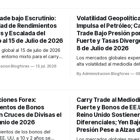
Reserva Federal, el BCE, el Bo
mantienen posturas divergent
Fed sopesando una posible su
ade bajo Escrutinio:
Volatilidad Geopolític
dad de Rendimientos
Impulsa el Petróleo; C
s y Escalada del
Trade Bajo Presión po
 al 15 de Julio de 2026
Fuerte y Tasas Diverg
8 de Julio de 2026
global al 15 de julio de 2026
 entorno mixto para el carry
Los mercados globales expe
inflación de EE.UU. más suave
alta volatilidad al mediodía del
racion Blogforex
15 jul. 2026
rado ha reducido las
de 2026, impulsados por la e
By Administracion Blogforex
08
as de subidas de tasas,
geopolítica en Oriente Medio. 
o atractivos los diferenciales
se dispara, con el WTI entre
El rendimiento del Bono del
el Brent entre $74-$76, aunq
EE.UU. a 10 años se s...
reportan picos superiores a $9
ciones Forex:
Carry Trade al Mediodí
se fortalece frente al ...
entos de Bonos
Fuerte y Bonos de EE.
n Cruces de Divisas el
Reino Unido Sostiene
unio de 2026
Diferenciales; Yen Baj
Presión Pese a Alzas 
ientos de los bonos del
EE. UU. a 10 y 2 años se
Los mercados globales muest