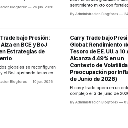
4.38% y 4.08%
sentimiento mixto con fortale
racion Blogforex
26 jun. 2026
mente al 26 de junio de 2026,
dólar y aversión al riesgo en 
By Administracion Blogforex
24
una influencia directa en las
Los rendimientos de bonos d
nes Forex. El EUR/USD
(4.49%) y Reino Unido (4.74%
a tendencia alcista esperada
amplios diferenciales frente 
 divergencia entre la política
(2.67%), pese a la subida de 
 Trade bajo Presión:
Carry Trade bajo Pres
BoJ, manteniendo el atractivo 
 Alza en BCE y BoJ
Global: Rendimiento d
en Estrategias de
Tesoro de EE. UU. a 10
ento
Alcanza 4.49% en un
Contexto de Volatilida
os globales se reconfiguran
Preocupación por Infl
 y el BoJ ajustando tasas en
de Junio de 2026)
26, mientras la Fed pausa. El
racion Blogforex
10 jun. 2026
ricamente usado para
El carry trade opera en un en
n de carry trades, ve
complejo el 3 de junio de 202
 atractivo por el alza de
rendimiento del Tesoro de EE.
.0% en Japón. Los rendimientos
By Administracion Blogforex
03
años en 4.49% impulsado por
n EE. UU. y Europa se mant...
preocupaciones inflacionarias
tensiones en Oriente Medio. 
diferenciales de tipos de int
los creados por la política de 