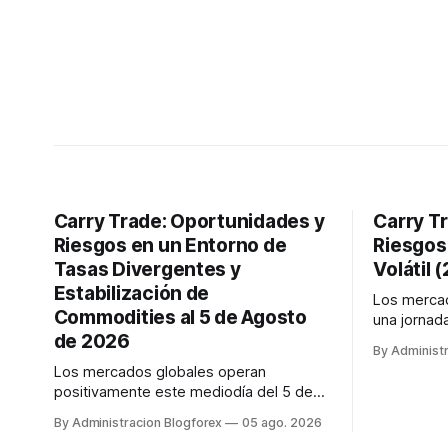
Carry Trade: Oportunidades y
Carry T
Riesgos en un Entorno de
Riesgos
Tasas Divergentes y
Volátil
Estabilización de
Los merca
Commodities al 5 de Agosto
una jornad
de 2026
tecnología 
By Administ
tradicional
Los mercados globales operan
influencia
positivamente este mediodía del 5 de
de EE. UU.
agosto de 2026, impulsados por la
Japón (2,7
By Administracion Blogforex
05 ago. 2026
distensión en los precios del petróleo y
expectativ