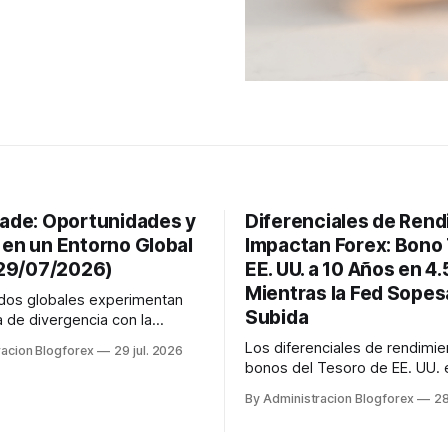
rade: Oportunidades y
Diferenciales de Rend
 en un Entorno Global
Impactan Forex: Bono
 (29/07/2026)
EE. UU. a 10 Años en 4
Mientras la Fed Sope
dos globales experimentan
Subida
a de divergencia con la
a la baja y sectores
Los diferenciales de rendimie
racion Blogforex
29 jul. 2026
es al alza. El carry trade se ve
bonos del Tesoro de EE. UU. 
do por rendimientos de bonos
marcando la pauta en Forex, 
 (4,613%), Alemania (3,13%) y
By Administracion Blogforex
28
a 10 años en 4.59% y el a 2 a
5%), así como por las
4.31% hoy, 28 de julio de 2026
as de la Fed de mantener o