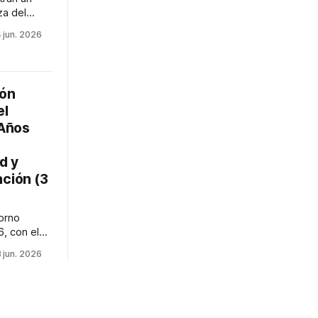
za del
acciones.
 jun. 2026
e EE.UU.
) sostienen
a Japón
tasas del
ión
del...
el
 Años
d y
ación (3
torno
6, con el
 UU. a 10
 jun. 2026
 y
Los
erés, como
la Fed del