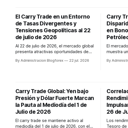
la esperanza de una resolución
su...
diplomática en Oriente Medio, que
mitiga las preocupaciones inflacionarias.
El Carry Trade en un Entorno
Carry Tr
El carry trade se mantiene en el foco
de Tasas Divergentes y
Dispari
con el ye...
Tensiones Geopolíticas al 22
en Bono
de julio de 2026
Petróleo
Al 22 de julio de 2026, el mercado global
El mercado 
presenta atractivas oportunidades de
muestra un
carry trade debido a la divergencia en
trade. La 
By Administracion Blogforex
22 jul. 2026
By Administ
las tasas de interés, con EE. UU.
de lo espe
ofreciendo rendimientos elevados
expectativ
(Bono a 10 años al 4.64%) frente a un
manteniend
yen débil y tasas bajas en Japón (JGB a
de bonos. 
10 años al 2.74% y tasa del BoJ ...
Tesoro de 
Carry Trade Global: Yen bajo
Correla
Presión y Dólar Fuerte Marcan
Rendimi
la Pauta al Mediodía del 1 de
Impulsa
Julio de 2026
26 de J
El carry trade se mantiene activo al
Los rendim
mediodía del 1 de julio de 2026, con el
Tesoro de 