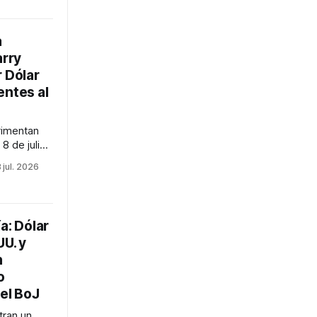
J y el BoE
es, con la
bi...
a
arry
r Dólar
entes al
rimentan
 8 de julio
scalada
 jul. 2026
El petróleo
 $72-$73 y
ue se
7. El dólar
a: Dólar
UU. y
n
o
del BoJ
ran un