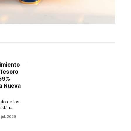
imiento
 Tesoro
.59%
sa Nueva
nto de los
están
con el bono
 jul. 2026
ños en
. La