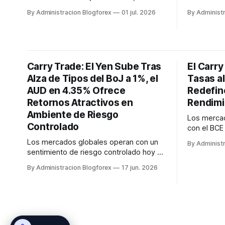
USD/JPY alcanzando nuevos máximos
sitúan en 
By Administracion Blogforex
01 jul. 2026
By Administ
debido a la marcada diferencia de tipos
respectiva
de interés entre EE. UU. y Japón. El dólar
ejerciendo 
se fortalece ante las expectativas de
correlacio
una Fed restrictiva, mientras que el euro
muestra un
se debilita. Los rend...
debido a la
Carry Trade: El Yen Sube Tras
El Carry
de la Fe...
Alza de Tipos del BoJ a 1%, el
Tasas al
AUD en 4.35% Ofrece
Redefin
Retornos Atractivos en
Rendimi
Ambiente de Riesgo
Los mercad
Controlado
con el BCE
junio de 20
Los mercados globales operan con un
By Administ
yen, histó
sentimiento de riesgo controlado hoy 17
financiació
de junio de 2026, impulsados por la
By Administracion Blogforex
17 jun. 2026
mermado su
distensión geopolítica y la caída del
tipos al 1
petróleo. El Banco de Japón ha elevado
de bonos e
su tipo de interés al 1.0%, mientras que
el Banco de la Reserva de Australia
mantiene el suyo en 4.35%, cr...