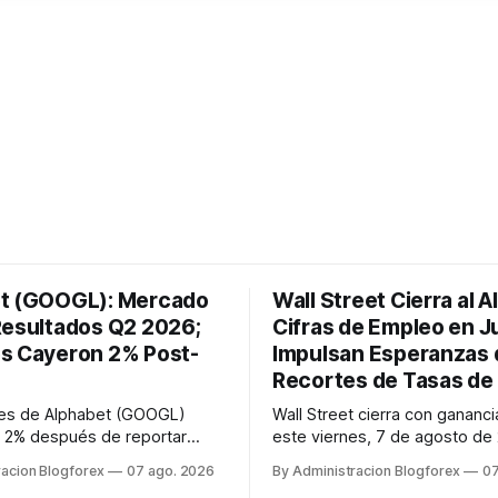
t (GOOGL): Mercado
Wall Street Cierra al A
Resultados Q2 2026;
Cifras de Empleo en Ju
s Cayeron 2% Post-
Impulsan Esperanzas 
Recortes de Tasas de 
nes de Alphabet (GOOGL)
Wall Street cierra con gananci
 2% después de reportar
este viernes, 7 de agosto de
 del segundo trimestre de
impulsado por el informe de
racion Blogforex
07 ago. 2026
By Administracion Blogforex
07
sar de superar las
julio que mostró una pérdida 