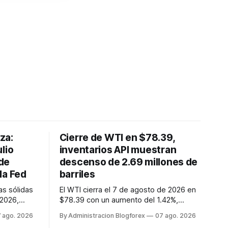
lza:
Cierre de WTI en $78.39,
lio
inventarios API muestran
de
descenso de 2.69 millones de
la Fed
barriles
as sólidas
El WTI cierra el 7 de agosto de 2026 en
 2026,
$78.39 con un aumento del 1.42%,
 empleo de
mientras los inventarios de crudo API
 ago. 2026
By Administracion Blogforex
07 ago. 2026
inesperada
caen en 2.69 millones de barriles,