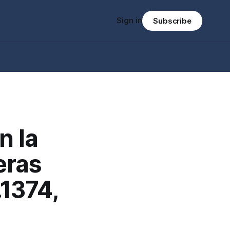
Sign in
Subscribe
n la
eras
1374,