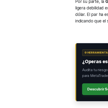
Por su parte, la
G
ligera debilidad e
dólar. El par ha 
indicando que el s
⚙️ HERRAMIENT
¿Operas est
Audita tu riesg
para MetaTrader
Descubrir S