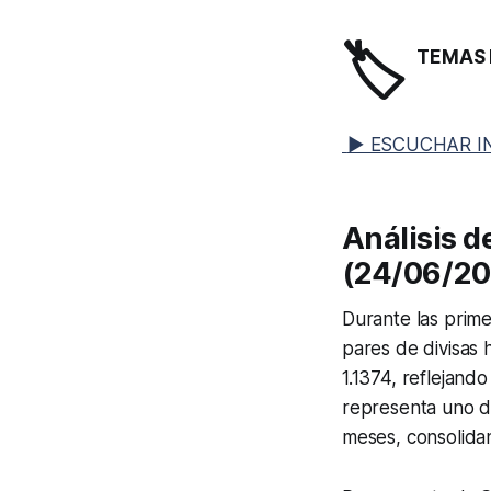
🏷️
TEMAS 
▶ ESCUCHAR I
Análisis d
(24/06/20
Durante las prime
pares de divisas
1.1374, reflejando
representa uno d
meses, consolida