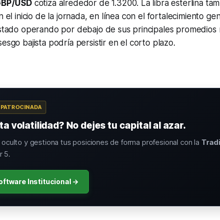
BP/USD
cotiza alrededor de 1.3200. La libra esterlina t
n el inicio de la jornada, en línea con el fortalecimiento ge
estado operando por debajo de sus principales promedios 
esgo bajista podría persistir en el corto plazo.
A PATROCINADA
a volatilidad? No dejes tu capital al azar.
o oculto y gestiona tus posiciones de forma profesional con la
Trad
 5.
oftware Institucional →