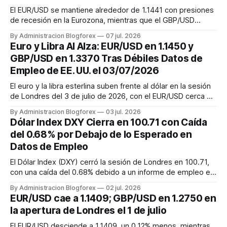
El EUR/USD se mantiene alrededor de 1.1441 con presiones
de recesión en la Eurozona, mientras que el GBP/USD
avanza hacia 1.3400, impulsado por la estabilidad política y
By Administracion Blogforex
07 jul. 2026
la recuperación del mercado inmobiliario en el Reino Unido.
Euro y Libra Al Alza: EUR/USD en 1.1450 y
GBP/USD en 1.3370 Tras Débiles Datos de
Empleo de EE. UU. el 03/07/2026
El euro y la libra esterlina suben frente al dólar en la sesión
de Londres del 3 de julio de 2026, con el EUR/USD cerca de
1.1450 y el GBP/USD en 1.3370, tras el impacto de datos de
By Administracion Blogforex
03 jul. 2026
empleo de EE. UU. más débiles de lo esperado.
Dólar Index DXY Cierra en 100.71 con Caída
del 0.68% por Debajo de lo Esperado en
Datos de Empleo
El Dólar Index (DXY) cerró la sesión de Londres en 100.71,
con una caída del 0.68% debido a un informe de empleo en
EE. UU. más débil de lo esperado, mientras la libra repunta y
By Administracion Blogforex
02 jul. 2026
el yen muestra volatilidad ante posibles intervenciones.
EUR/USD cae a 1.1409; GBP/USD en 1.2750 en
la apertura de Londres el 1 de julio
El EUR/USD desciende a 1.1409, un 0.12% menos, mientras