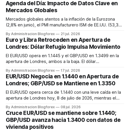
Tasa de Desempleo y Ganancias Medias del Reino Unido,
Agenda del Día: Impacto de Datos Clave en
así como en las tensiones geopolíticas que afectan al
Mercados Globales
petróleo y al...
Mercados globales atentos a la inflación de la Eurozona
(2,8% en junio), el PMI manufacturero ISM de EE.UU. (53,3
en junio) y las ventas minoristas del Reino Unido (+1,7%
By Administracion Blogforex
21 jul. 2026
interanual en junio).
Euro y Libra Retroceden en Apertura de
Londres: Dólar Refugio Impulsa Movimiento
El EUR/USD opera en 1.1445 y el GBP/USD en 1.3499 en la
apertura de Londres, ambos a la baja. El dólar
estadounidense se beneficia de su estatus de refugio ante
By Administracion Blogforex
17 jul. 2026
la escalada de tensiones en Oriente Medio, mientras que la
EUR/USD Negocia en 1.1440 en Apertura de
Eurozona enfrenta dudas económicas y el Reino Unido
Londres; GBP/USD se Mantiene en 1.3350
muestra datos mixtos y ...
El EUR/USD opera cerca de 1.1440 con una leve caída en la
apertura de Londres hoy, 8 de julio de 2026, mientras el
GBP/USD se mantiene en 1.3350, mostrando una ligera
By Administracion Blogforex
08 jul. 2026
depreciación intradía pero con un soporte firme.
Cruce EUR/USD se mantiene sobre 1.1440;
GBP/USD avanza hacia 1.3400 con datos de
vivienda positivos