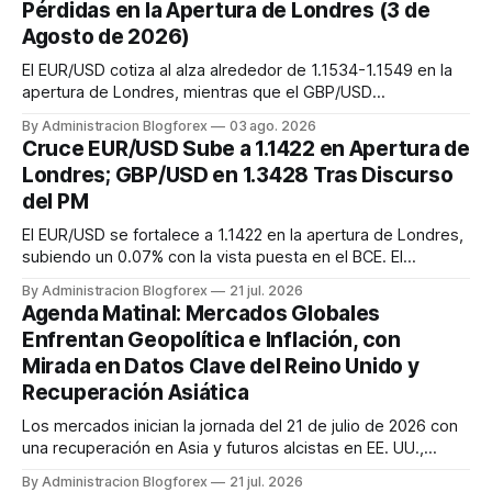
Pérdidas en la Apertura de Londres (3 de
Agosto de 2026)
El EUR/USD cotiza al alza alrededor de 1.1534-1.1549 en la
apertura de Londres, mientras que el GBP/USD
experimenta una ligera caída, situándose en 1.3468-1.3483.
By Administracion Blogforex
03 ago. 2026
El euro se beneficia de datos positivos de la Eurozona,
Cruce EUR/USD Sube a 1.1422 en Apertura de
mientras la libra corrige tras recientes ganancias.
Londres; GBP/USD en 1.3428 Tras Discurso
del PM
El EUR/USD se fortalece a 1.1422 en la apertura de Londres,
subiendo un 0.07% con la vista puesta en el BCE. El
GBP/USD opera en 1.3428, con una ligera caída diaria del
By Administracion Blogforex
21 jul. 2026
0.126%, tras un inicio de sesión mixto y la reacción al
Agenda Matinal: Mercados Globales
discurso del nuevo Primer Ministro británico.
Enfrentan Geopolítica e Inflación, con
Mirada en Datos Clave del Reino Unido y
Recuperación Asiática
Los mercados inician la jornada del 21 de julio de 2026 con
una recuperación en Asia y futuros alcistas en EE. UU.,
mientras Europa cede terreno. La atención se centra en la
By Administracion Blogforex
21 jul. 2026