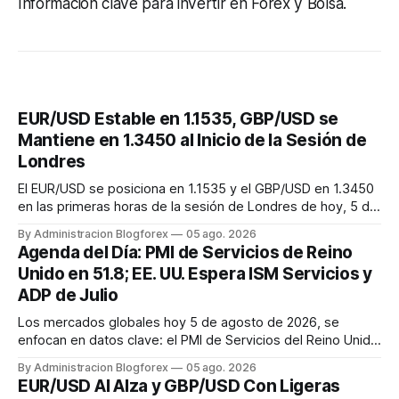
Información clave para invertir en Forex y Bolsa.
EUR/USD Estable en 1.1535, GBP/USD se
Mantiene en 1.3450 al Inicio de la Sesión de
Londres
El EUR/USD se posiciona en 1.1535 y el GBP/USD en 1.3450
en las primeras horas de la sesión de Londres de hoy, 5 de
agosto de 2026, reflejando una apertura de mercado
By Administracion Blogforex
05 ago. 2026
estable para ambas divisas.
Agenda del Día: PMI de Servicios de Reino
Unido en 51.8; EE. UU. Espera ISM Servicios y
ADP de Julio
Los mercados globales hoy 5 de agosto de 2026, se
enfocan en datos clave: el PMI de Servicios del Reino Unido
ya en 51.8, y la expectativa por el Informe ADP de Empleo y
By Administracion Blogforex
05 ago. 2026
el ISM de Servicios de EE. UU. para julio, que delinearán el
EUR/USD Al Alza y GBP/USD Con Ligeras
panorama económico y las expectativas de la Fed.