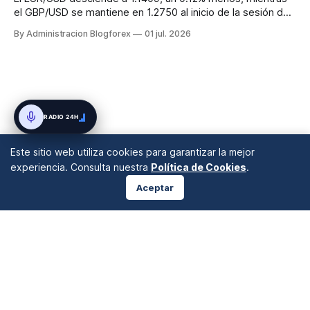
el GBP/USD se mantiene en 1.2750 al inicio de la sesión de
Londres el 1 de julio de 2026. La fortaleza del dólar
By Administracion Blogforex
01 jul. 2026
estadounidense y la divergencia en las políticas monetarias
dominan el sentimiento del mercado.
RADIO 24H
Este sitio web utiliza cookies para garantizar la mejor
experiencia. Consulta nuestra
Política de Cookies
.
Aceptar
ANÁLISIS DE MERCADOS
Desde 2008 en A Coruña, Galicia, España |
info@blogforex.es
QUIÉNES SOMOS
AVISO LEGAL
PRIVACIDAD
COOKIES
© 2026 BlogForex.es.