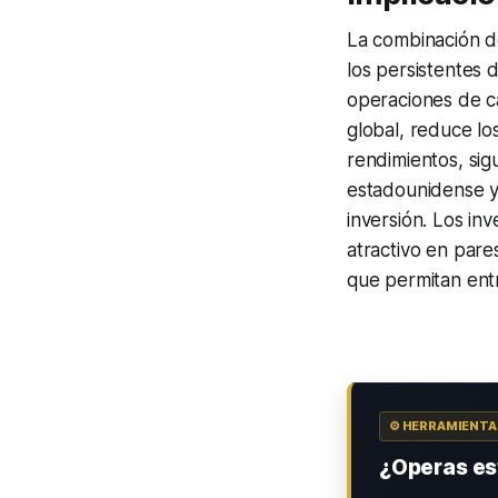
La combinación de
los persistentes 
operaciones de
c
global, reduce lo
rendimientos, sig
estadounidense y
inversión. Los i
atractivo en par
que permitan ent
⚙️ HERRAMIENT
¿Operas est