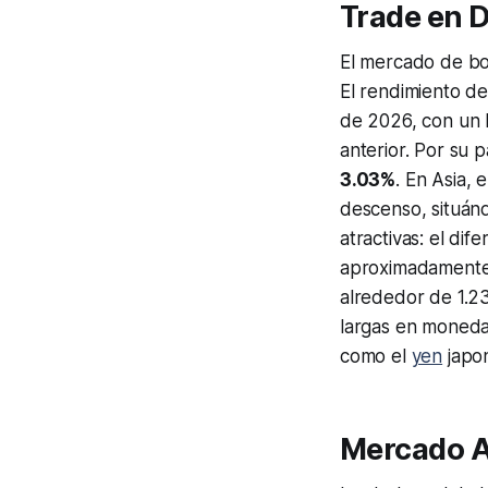
Trade en D
El mercado de bo
El rendimiento d
de 2026, con un l
anterior. Por su 
3.03%
. En Asia, 
descenso, situá
atractivas: el di
aproximadamente 
alrededor de 1.23
largas en moneda
como el
yen
japo
Mercado A