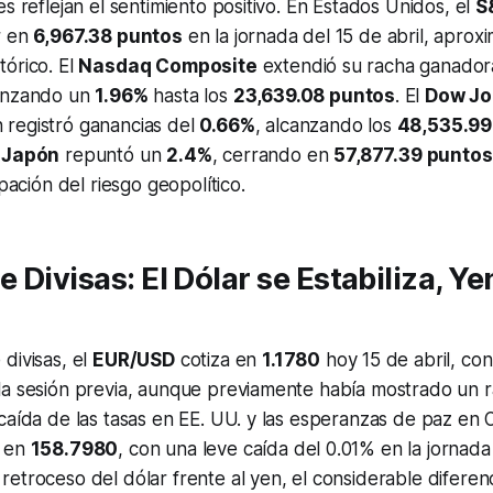
es reflejan el sentimiento positivo. En Estados Unidos, el
S
r en
6,967.38 puntos
en la jornada del 15 de abril, apro
órico. El
Nasdaq Composite
extendió su racha ganadora
vanzando un
1.96%
hasta los
23,639.08 puntos
. El
Dow Jo
 registró ganancias del
0.66%
, alcanzando los
48,535.99
 Japón
repuntó un
2.4%
, cerrando en
57,877.39 puntos
ipación del riesgo geopolítico.
 Divisas: El Dólar se Estabiliza, Ye
divisas, el
EUR/USD
cotiza en
1.1780
hoy 15 de abril, con
a sesión previa, aunque previamente había mostrado un rall
caída de las tasas en EE. UU. y las esperanzas de paz en 
a en
158.7980
, con una leve caída del 0.01% en la jornada
etroceso del dólar frente al yen, el considerable diferenc