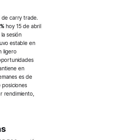
a de
carry trade
.
6%
hoy 15 de abril
la sesión
uvo estable en
 ligero
 oportunidades
antiene en
lemanes es de
 posiciones
r rendimiento,
as