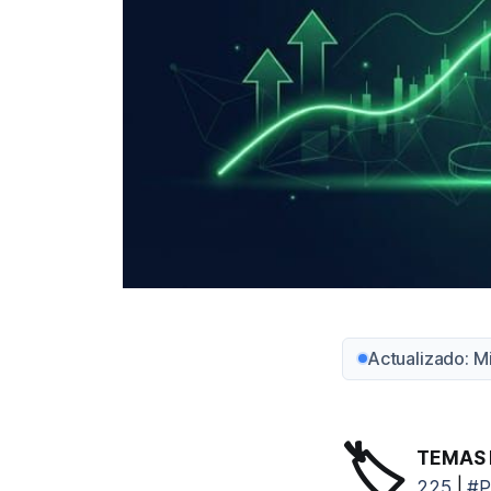
Actualizado: M
🏷️
TEMAS 
225
|
#P