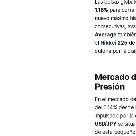
Las bolsas global
1.18%
para cerra
nuevo máximo hist
consecutivas, a
Average
también
el
Nikkei
225 de
euforia por la dis
Mercado de
Presión
En el mercado de 
del 0.14% desde l
impulsado por la 
USD/JPY
se sitú
de este pequeño r