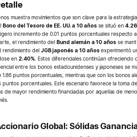
etalle
nos muestra movimientos que son clave para la estrategi
el
Bono del Tesoro de EE. UU. a 10 años
se situó en
4.2
igero incremento de 0.01 puntos porcentuales respecto a 
parte, el rendimiento del
Bund alemán a 10 años
se mant
el rendimiento del
JGB japonés a 10 años
experimentó un
ndose en
2.40%
. Estos diferenciales continúan ofreciendo
ferencial entre los bonos estadounidenses y japoneses se m
1.86 puntos porcentuales, mientras que con los bonos a
 puntos porcentuales. Este escenario favorece la toma de
s de mayor rendimiento financiadas por aquellas de meno
nés.
ccionario Global: Sólidas Gananci