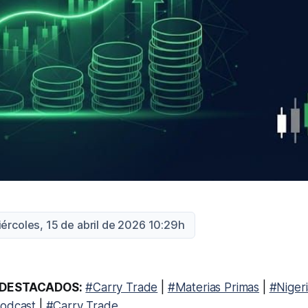
iércoles, 15 de abril de 2026 10:29h
DESTACADOS:
#Carry Trade
|
#Materias Primas
|
#Niger
odcast
|
#Carry Trade