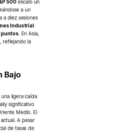
&P 500
escaló un
ximándose a un
 a diez sesiones
nes Industrial
 puntos
. En Asia,
, reflejando la
n Bajo
 una ligera caída
y significativo
Oriente Medio. El
 actual. A pesar
ial de tasas de