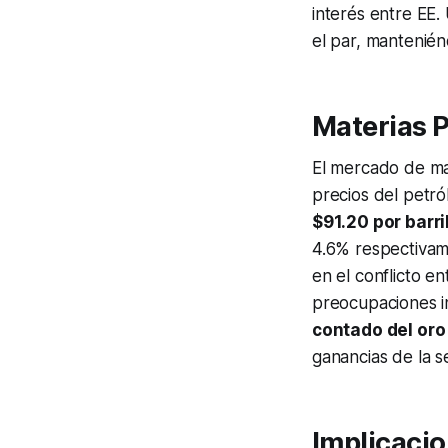
interés entre EE.
el par, mantenié
Materias P
El mercado de mat
precios del petról
$91.20 por barri
4.6% respectivame
en el conflicto en
preocupaciones in
contado del oro
ganancias de la s
Implicacio