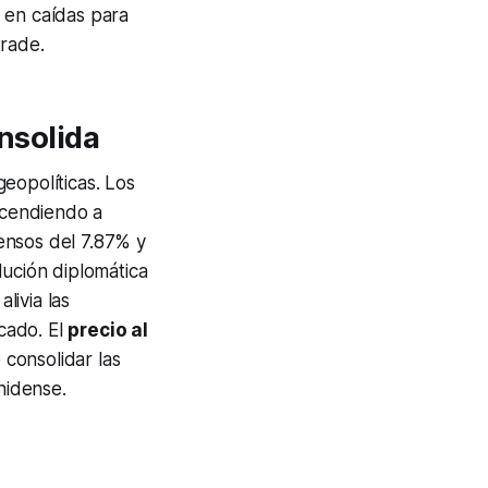
 en caídas para
trade
.
onsolida
eopolíticas. Los
cendiendo a
ensos del 7.87% y
lución diplomática
livia las
rcado. El
precio al
consolidar las
nidense.