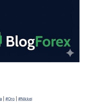
ia
|
#Oro
|
#Nikkei