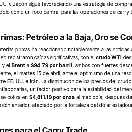
 UU. y Japón sigue favoreciendo una estrategia de compra
ndolo como un foco central para las operaciones de
carry 
rimas: Petróleo a la Baja, Oro se C
erias primas ha reaccionado notablemente a las noticias g
eo registraron caídas significativas, con el
crudo WTI
des
l
y el
Brent
a
$94.79 por barril
, ambos con fuertes desc
nte, el martes 15 de abril, ante el optimismo de una reso
tre EE. UU. e Irán. La disminución de los precios del crudo a
flacionarias, un factor positivo para la estabilidad del me
se cotiza en
$4,811.19 por onza
al mediodía, después de 
esión anterior, afectado por la fortaleza del dólar estadou
nes para el Carry Trade