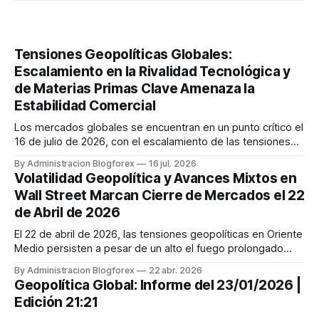
Tensiones Geopolíticas Globales:
Escalamiento en la Rivalidad Tecnológica y
de Materias Primas Clave Amenaza la
Estabilidad Comercial
Los mercados globales se encuentran en un punto crítico el
16 de julio de 2026, con el escalamiento de las tensiones
geopolíticas entre las principales potencias. La rivalidad por
By Administracion Blogforex
16 jul. 2026
la supremacía en semiconductores y la inteligencia artificial,
Volatilidad Geopolítica y Avances Mixtos en
junto con la competencia por el control de las mater...
Wall Street Marcan Cierre de Mercados el 22
de Abril de 2026
El 22 de abril de 2026, las tensiones geopolíticas en Oriente
Medio persisten a pesar de un alto el fuego prolongado
entre EE.UU. e Irán, con interrupciones marítimas en el
By Administracion Blogforex
22 abr. 2026
Estrecho de Ormuz. Europa avanza con planes de
Geopolítica Global: Informe del 23/01/2026 |
ampliación y refuerza su estrategia de 'confianza'. En
Edición 21:21
EE.UU., destaca la c...