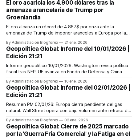
El oro acaricia los 4.900 dólares tras la
amenaza arancelaria de Trump por
Groenlandia
El oro alcanza un récord de 4.887$ por onza ante la
amenaza de Trump de imponer aranceles a Europa por la
disputa de Groenlandia. Máxima tensión en Davos.
By Administracion Blogforex
21 ene. 2026
Geopolítica Global: Informe del 10/01/2026 |
Edición 21:21
Informe geopolítico 10/01/2026: Washington revisa política
fiscal tras NFP, UE avanza en Fondo de Defensa y China
prepara liquidez pre-Lunar.
By Administracion Blogforex
10 ene. 2026
Geopolítica Global: Informe del 02/01/2026 |
Edición 21:21
Resumen PM 02/01/26: Europa cierra pendiente del gas
natural. Wall Street opera con bajo volumen ante retraso del
NFP al día 9. Dólar firme.
By Administracion Blogforex
02 ene. 2026
Geopolítica Global: Cierre de 2025 marcado
por la 'Guerra Fría Comercial' y la Fatiga en el