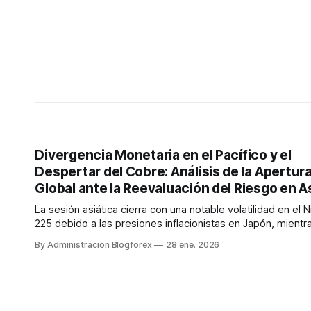
Divergencia Monetaria en el Pacífico y el
Despertar del Cobre: Análisis de la Apertur
Global ante la Reevaluación del Riesgo en A
La sesión asiática cierra con una notable volatilidad en el N
225 debido a las presiones inflacionistas en Japón, mientr
el Cobre lidera las materias primas por la demanda de cen
By Administracion Blogforex
28 ene. 2026
de datos. Europa abre con cautela ante la debilidad del Eu
frente al Yen.