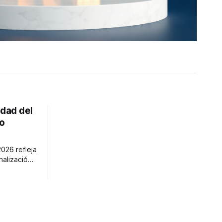
idad del
jo
2026 refleja
malización
ustrial
EUR/JPY y