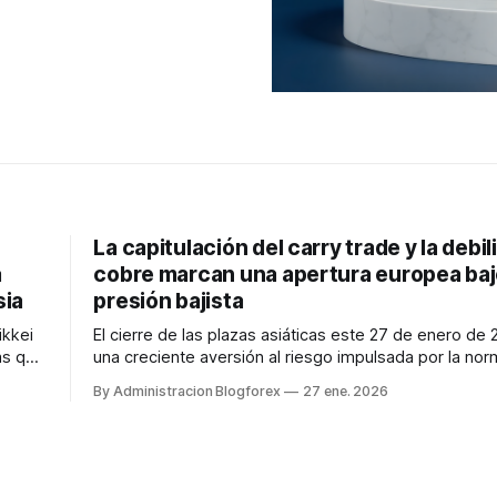
La capitulación del carry trade y la debil
a
cobre marcan una apertura europea ba
sia
presión bajista
ikkei
El cierre de las plazas asiáticas este 27 de enero de 
as que
una creciente aversión al riesgo impulsada por la nor
tros
monetaria en Japón y la desaceleración del sector ind
By Administracion Blogforex
27 ene. 2026
ro
chino, impactando directamente en la cotización del 
los futuros europeos.