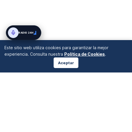
RADIO 24H
Este sitio web utiliza cookies para garantizar la mejor
experiencia. Consulta nuestra
Política de Cookies
.
Aceptar
ANÁLISIS DE MERCADOS
Desde 2008 en A Coruña, Galicia, España |
info@blogforex.es
QUIÉNES SOMOS
AVISO LEGAL
PRIVACIDAD
COOKIES
© 2026 BlogForex.es.
Aviso:
Gran parte de el contenido de esta plataforma es generado mediante inteligencia artificial y
supervisado con fines exclusivamente informativos. No constituye asesoramiento financiero ni
recomendación de inversión. Operar en mercados financieros conlleva un alto riesgo de pérdida de capital.