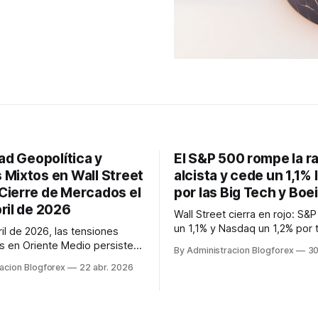
dad Geopolítica y
El S&P 500 rompe la r
 Mixtos en Wall Street
alcista y cede un 1,1%
Cierre de Mercados el
por las Big Tech y Boe
ril de 2026
Wall Street cierra en rojo: S&
un 1,1% y Nasdaq un 1,2% por
ril de 2026, las tensiones
beneficios y caída de Boeing.
as en Oriente Medio persisten
By Administracion Blogforex
30
clave para el cierre anual.
 un alto el fuego prolongado
acion Blogforex
22 abr. 2026
. e Irán, con interrupciones
en el Estrecho de Ormuz.
nza con planes de ampliación
su estrategia de 'confianza'.