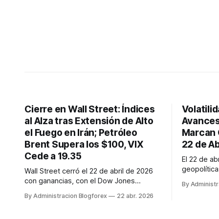
Cierre en Wall Street: Índices
Volatili
al Alza tras Extensión de Alto
Avances
el Fuego en Irán; Petróleo
Marcan 
Brent Supera los $100, VIX
22 de Ab
Cede a 19.35
El 22 de ab
geopolític
Wall Street cerró el 22 de abril de 2026
a pesar de
con ganancias, con el Dow Jones
By Administr
entre EE.UU
subiendo un 0,43% a 49.363,25, el S&P
By Administracion Blogforex
22 abr. 2026
marítimas 
500 un 0,85% a 7.124,09 y el Nasdaq
Europa ava
Composite un 0,82% a 24.458,75. La
y refuerza 