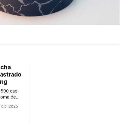
acha
 lastrado
ing
P 500 cae
 toma de
 Niveles
 dic. 2025