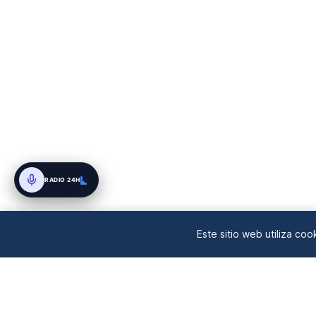
extensión del alto el fuego entre EE. UU.
En EE.UU., 
e Irán impulsó la confianza, a pesar de
incidentes en el Estrecho de Or...
RADIO 24H
Este sitio web utiliza co