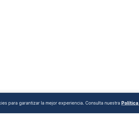
destaca la c...
okies para garantizar la mejor experiencia. Consulta nuestra
Polític
ANÁLISIS DE MERCADOS