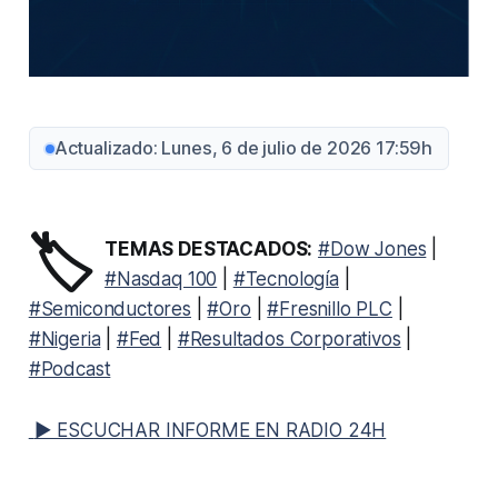
Actualizado: Lunes, 6 de julio de 2026 17:59h
🏷️
TEMAS DESTACADOS:
#Dow Jones
|
#Nasdaq 100
|
#Tecnología
|
#Semiconductores
|
#Oro
|
#Fresnillo PLC
|
#Nigeria
|
#Fed
|
#Resultados Corporativos
|
#Podcast
▶ ESCUCHAR INFORME EN RADIO 24H