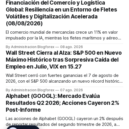
Financiación del Comercio y Logística
EE. UU. tras un informe de empleo más débil. El petróleo se
Global: Resiliencia en un Entorno de Fletes
mantuvo al ...
Volátiles y Digitalización Acelerada
(08/08/2026)
El comercio mundial de mercancías crece un 11% en valor
impulsado por la IA, mientras los fletes marítimos y aéreos
mantienen su volatilidad y precios elevados por
By Administracion Blogforex
08 ago. 2026
disrupciones geopolíticas y congestión. La financiación del
Wall Street Cierra al Alza: S&P 500 en Nuevo
comercio, que depende en un 90% del crédito, se digitaliza
Máximo Histórico tras Sorpresiva Caída del
y el mercado...
Empleo en Julio, VIX en 15.27
Wall Street cerró con fuertes ganancias el 7 de agosto de
2026, con el S&P 500 alcanzando un nuevo récord histórico
de 7,757.64 puntos (+0.6%). El Dow Jones subió 0.3% a
By Administracion Blogforex
07 ago. 2026
54,036.93 y el Nasdaq Composite escaló 1.3% a 26,690.62.
Alphabet (GOOGL): Mercado Evalúa
El impulso provino de un informe de empleo de julio
Resultados Q2 2026; Acciones Cayeron 2%
inesperadamente ...
Post-Informe
Las acciones de Alphabet (GOOGL) cayeron un 2% después
de reportar resultados del segundo trimestre de 2026, a