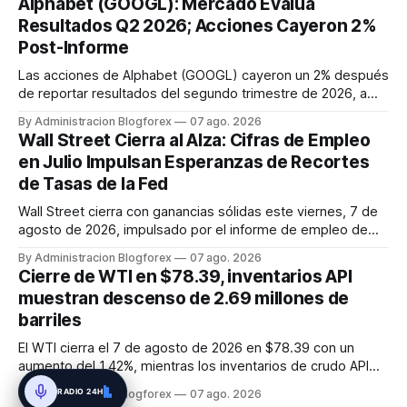
Alphabet (GOOGL): Mercado Evalúa
El impulso provino de un informe de empleo de julio
Resultados Q2 2026; Acciones Cayeron 2%
inesperadamente ...
Post-Informe
Las acciones de Alphabet (GOOGL) cayeron un 2% después
de reportar resultados del segundo trimestre de 2026, a
pesar de superar las expectativas en ingresos de la nube y
By Administracion Blogforex
07 ago. 2026
usuarios de Gemini, en un mercado que evalúa el impacto
Wall Street Cierra al Alza: Cifras de Empleo
de las inversiones en IA.
en Julio Impulsan Esperanzas de Recortes
de Tasas de la Fed
Wall Street cierra con ganancias sólidas este viernes, 7 de
agosto de 2026, impulsado por el informe de empleo de
julio que mostró una pérdida inesperada de 23,000 puestos
By Administracion Blogforex
07 ago. 2026
de trabajo. Este dato macroeconómico incrementó las
Cierre de WTI en $78.39, inventarios API
expectativas de que la Reserva Federal pueda flexibilizar su
muestran descenso de 2.69 millones de
política m...
barriles
El WTI cierra el 7 de agosto de 2026 en $78.39 con un
aumento del 1.42%, mientras los inventarios de crudo API
caen en 2.69 millones de barriles, sugiriendo una
RADIO 24H
By Administracion Blogforex
07 ago. 2026
contracción de la oferta.