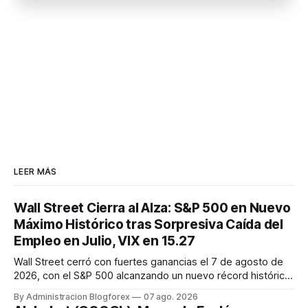
LEER MÁS
Wall Street Cierra al Alza: S&P 500 en Nuevo
Máximo Histórico tras Sorpresiva Caída del
Empleo en Julio, VIX en 15.27
Wall Street cerró con fuertes ganancias el 7 de agosto de
2026, con el S&P 500 alcanzando un nuevo récord histórico
de 7,757.64 puntos (+0.6%). El Dow Jones subió 0.3% a
By Administracion Blogforex
07 ago. 2026
54,036.93 y el Nasdaq Composite escaló 1.3% a 26,690.62.