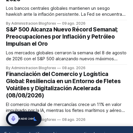
Los bancos centrales globales mantienen un sesgo
hawkish ante la inflación persistente. La Fed se encuentra
dividida, pero se espera una subida en septiembre. El BCE
By Administracion Blogforex
09 ago. 2026
también se inclina hacia una subida de tasas en septiembre.
S&P 500 Alcanza Nuevo Récord Semanal;
El Banco de Inglaterra mantiene su tasa, pero con un comité
Preocupaciones por Inflación y Petróleo
dividido ...
Impulsan el Oro
Los mercados globales cerraron la semana del 8 de agosto
de 2026 con el S&P 500 alcanzando nuevos máximos
históricos impulsado por el sector tecnológico y la IA. La
By Administracion Blogforex
08 ago. 2026
renta fija vio una caída en los rendimientos del Tesoro de
Financiación del Comercio y Logística
EE. UU. tras un informe de empleo más débil. El petróleo se
Global: Resiliencia en un Entorno de Fletes
mantuvo al ...
Volátiles y Digitalización Acelerada
(08/08/2026)
El comercio mundial de mercancías crece un 11% en valor
impulsado por la IA, mientras los fletes marítimos y aéreos
mantienen su volatilidad y precios elevados por
RADIO 24H
By Administracion Blogforex
08 ago. 2026
disrupciones geopolíticas y congestión. La financiación del
comercio, que depende en un 90% del crédito, se digitaliza