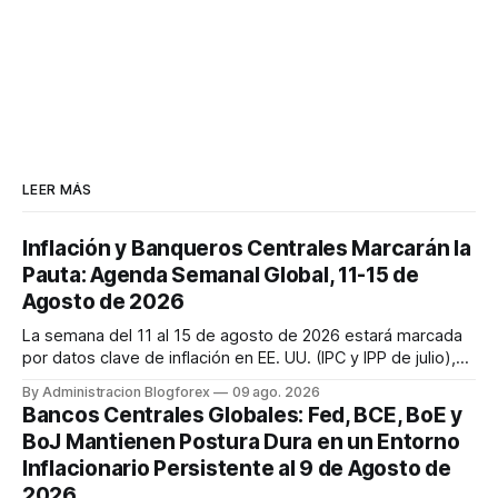
LEER MÁS
Inflación y Banqueros Centrales Marcarán la
Pauta: Agenda Semanal Global, 11-15 de
Agosto de 2026
La semana del 11 al 15 de agosto de 2026 estará marcada
por datos clave de inflación en EE. UU. (IPC y IPP de julio),
discursos de la Fed y ventas minoristas, así como la
By Administracion Blogforex
09 ago. 2026
decisión de tipos del RBA y la estimación del PIB del Reino
Bancos Centrales Globales: Fed, BCE, BoE y
Unido. Los mercados cierran la semana con un sentimiento
BoJ Mantienen Postura Dura en un Entorno
mixto, ...
Inflacionario Persistente al 9 de Agosto de
2026