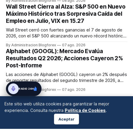
By Administracion Blogforex
08 ago. 2026
disrupciones geopolíticas y congestión. La financiación del
Wall Street Cierra al Alza: S&P 500 en Nuevo
comercio, que depende en un 90% del crédito, se digitaliza
Máximo Histórico tras Sorpresiva Caída del
y el mercado...
Empleo en Julio, VIX en 15.27
Wall Street cerró con fuertes ganancias el 7 de agosto de
2026, con el S&P 500 alcanzando un nuevo récord histórico
de 7,757.64 puntos (+0.6%). El Dow Jones subió 0.3% a
By Administracion Blogforex
07 ago. 2026
54,036.93 y el Nasdaq Composite escaló 1.3% a 26,690.62.
Alphabet (GOOGL): Mercado Evalúa
El impulso provino de un informe de empleo de julio
Resultados Q2 2026; Acciones Cayeron 2%
inesperadamente ...
Post-Informe
Las acciones de Alphabet (GOOGL) cayeron un 2% después
de reportar resultados del segundo trimestre de 2026, a
pesar de superar las expectativas en ingresos de la nube y
RADIO 24H
By Administracion Blogforex
07 ago. 2026
usuarios de Gemini, en un mercado que evalúa el impacto
de las inversiones en IA.
Este sitio web utiliza cookies para garantizar la mejor
experiencia. Consulta nuestra
Política de Cookies
.
Aceptar