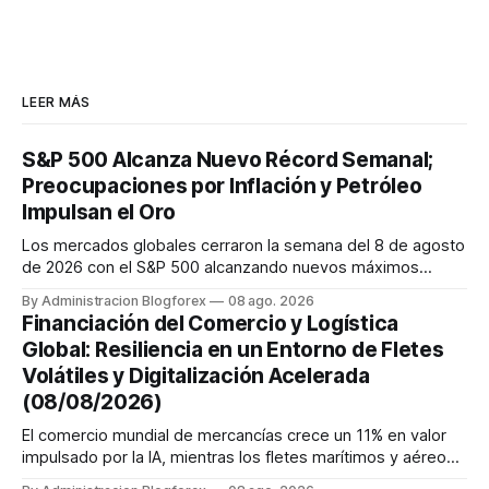
LEER MÁS
S&P 500 Alcanza Nuevo Récord Semanal;
Preocupaciones por Inflación y Petróleo
Impulsan el Oro
Los mercados globales cerraron la semana del 8 de agosto
de 2026 con el S&P 500 alcanzando nuevos máximos
históricos impulsado por el sector tecnológico y la IA. La
By Administracion Blogforex
08 ago. 2026
renta fija vio una caída en los rendimientos del Tesoro de
Financiación del Comercio y Logística
EE. UU. tras un informe de empleo más débil. El petróleo se
Global: Resiliencia en un Entorno de Fletes
mantuvo al ...
Volátiles y Digitalización Acelerada
(08/08/2026)
El comercio mundial de mercancías crece un 11% en valor
impulsado por la IA, mientras los fletes marítimos y aéreos
mantienen su volatilidad y precios elevados por