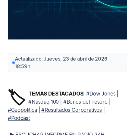
Actualizado: Jueves, 23 de abril de 2026
18:59h
🏷️
TEMAS DESTACADOS:
#Dow Jones
|
#Nasdaq 100
|
#Bonos del Tesoro
|
#Geopolítica
|
#Resultados Corporativos
|
#Podcast
▶ ESCUCHAR INFORME EN RADIO 24H