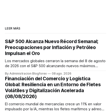
LEER MÁS
S&P 500 Alcanza Nuevo Récord Semanal;
Preocupaciones por Inflación y Petróleo
Impulsan el Oro
Los mercados globales cerraron la semana del 8 de agosto
de 2026 con el S&P 500 alcanzando nuevos máximos
históricos impulsado por el sector tecnológico y la IA. La
By Administracion Blogforex
08 ago. 2026
renta fija vio una caída en los rendimientos del Tesoro de
Financiación del Comercio y Logística
EE. UU. tras un informe de empleo más débil. El petróleo se
Global: Resiliencia en un Entorno de Fletes
mantuvo al ...
Volátiles y Digitalización Acelerada
(08/08/2026)
El comercio mundial de mercancías crece un 11% en valor
impulsado por la IA, mientras los fletes marítimos y aéreos