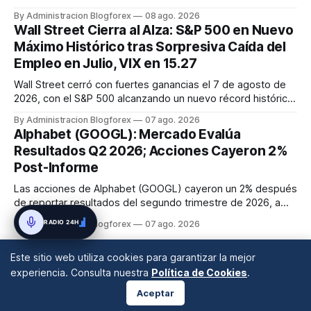
mantienen su volatilidad y precios elevados por
By Administracion Blogforex
08 ago. 2026
disrupciones geopolíticas y congestión. La financiación del
Wall Street Cierra al Alza: S&P 500 en Nuevo
comercio, que depende en un 90% del crédito, se digitaliza
Máximo Histórico tras Sorpresiva Caída del
y el mercado...
Empleo en Julio, VIX en 15.27
Wall Street cerró con fuertes ganancias el 7 de agosto de
2026, con el S&P 500 alcanzando un nuevo récord histórico
de 7,757.64 puntos (+0.6%). El Dow Jones subió 0.3% a
By Administracion Blogforex
07 ago. 2026
54,036.93 y el Nasdaq Composite escaló 1.3% a 26,690.62.
Alphabet (GOOGL): Mercado Evalúa
El impulso provino de un informe de empleo de julio
Resultados Q2 2026; Acciones Cayeron 2%
inesperadamente ...
Post-Informe
Las acciones de Alphabet (GOOGL) cayeron un 2% después
de reportar resultados del segundo trimestre de 2026, a
pesar de superar las expectativas en ingresos de la nube y
RADIO 24H
By Administracion Blogforex
07 ago. 2026
usuarios de Gemini, en un mercado que evalúa el impacto
de las inversiones en IA.
Este sitio web utiliza cookies para garantizar la mejor
experiencia. Consulta nuestra
Política de Cookies
.
Aceptar