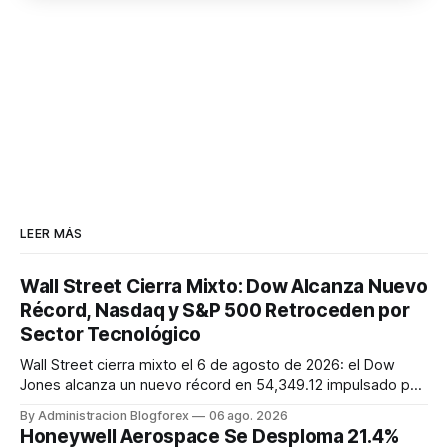
LEER MÁS
Wall Street Cierra Mixto: Dow Alcanza Nuevo
Récord, Nasdaq y S&P 500 Retroceden por
Sector Tecnológico
Wall Street cierra mixto el 6 de agosto de 2026: el Dow
Jones alcanza un nuevo récord en 54,349.12 impulsado por
sólidas ganancias, mientras que el S&P 500 y el Nasdaq
By Administracion Blogforex
06 ago. 2026
Composite retroceden un 0.2% y 0.8% respectivamente,
Honeywell Aerospace Se Desploma 21.4%
lastrados por el sector tecnológico. El VIX cayó a 15.43, y el