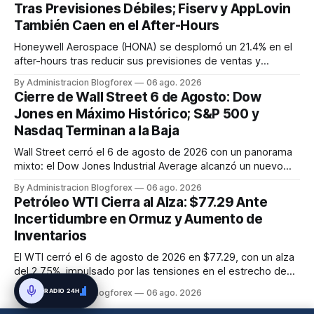
Tras Previsiones Débiles; Fiserv y AppLovin
progreso en...
También Caen en el After-Hours
Honeywell Aerospace (HONA) se desplomó un 21.4% en el
after-hours tras reducir sus previsiones de ventas y
beneficios para 2026. Fiserv (FI) cayó un 12% por un recorte
By Administracion Blogforex
06 ago. 2026
en sus pronósticos anuales, y AppLovin (APP) bajó un 19.3%
Cierre de Wall Street 6 de Agosto: Dow
tras no alcanzar las estimaciones de ingresos. SanDisk
Jones en Máximo Histórico; S&P 500 y
(SNDK) tambié...
Nasdaq Terminan a la Baja
Wall Street cerró el 6 de agosto de 2026 con un panorama
mixto: el Dow Jones Industrial Average alcanzó un nuevo
máximo histórico de 54,349.12 puntos (+0.5%), mientras
By Administracion Blogforex
06 ago. 2026
que el S&P 500 retrocedió un 0.2% a 7,723.55 y el Nasdaq
Petróleo WTI Cierra al Alza: $77.29 Ante
Composite cayó un 0.8% a 26,363.44, afectado por la
Incertidumbre en Ormuz y Aumento de
debilidad de las a...
Inventarios
El WTI cerró el 6 de agosto de 2026 en $77.29, con un alza
del 2.75%, impulsado por las tensiones en el estrecho de
Ormuz, a pesar del aumento inesperado en los inventarios
RADIO 24H
By Administracion Blogforex
06 ago. 2026
de crudo de EE. UU.