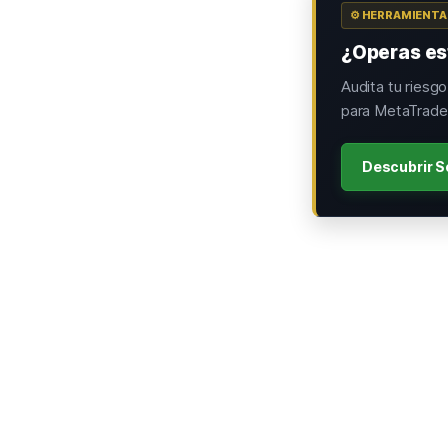
⚙️ HERRAMIENT
¿Operas est
Audita tu riesg
para MetaTrader
Descubrir S