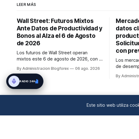
LEER MÁS
Wall Street: Futuros Mixtos
Mercado
Ante Datos de Productividad y
datos c
Bonos al Alza el 6 de Agosto
producti
de 2026
Solicit
con pre
Los futuros de Wall Street operan
mixtos este 6 de agosto de 2026, con el
Los mercad
S&P 500 y Dow al alza, mientras el
de desempl
By Administracion Blogforex
06 ago. 2026
Nasdaq retrocede levemente. La
datos de p
By Administ
atención se centra en los datos de
de EE. UU.
RADIO 24H
Productividad y Costos del 2T 2026,
las 12:30 U
recién publicados, y en los rendimientos
Nóminas No
del Tesoro a 10 años, que se sitúan en
4.63...
Este sitio web utiliza co