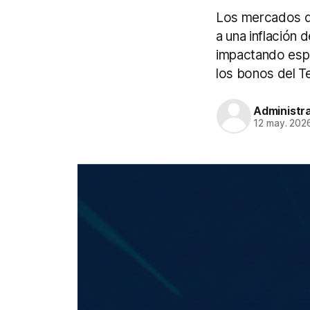
Los mercados de
a una inflación 
impactando espe
los bonos del T
Administr
12 may. 202