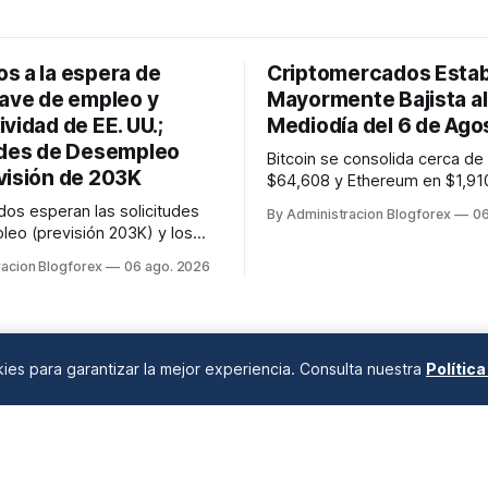
s a la espera de
Criptomercados Estab
lave de empleo y
Mayormente Bajista al
vidad de EE. UU.;
Mediodía del 6 de Ago
udes de Desempleo
Bitcoin se consolida cerca de 
visión de 203K
$64,608 y Ethereum en $1,910
mediodía del 6 de agosto de 
os esperan las solicitudes
By Administracion Blogforex
06
FX, el EUR/USD y GBP/USD ope
eo (previsión 203K) y los
baja en 1.1541 y 1.3456
roductividad/costos laborales
racion Blogforex
06 ago. 2026
respectivamente, mientras el
 hoy 6 de agosto de 2026, a
sube a 157.8750.
TC, cruciales antes de las
 Agrícolas de mañana.
okies para garantizar la mejor experiencia. Consulta nuestra
Polític
ANÁLISIS DE MERCADOS