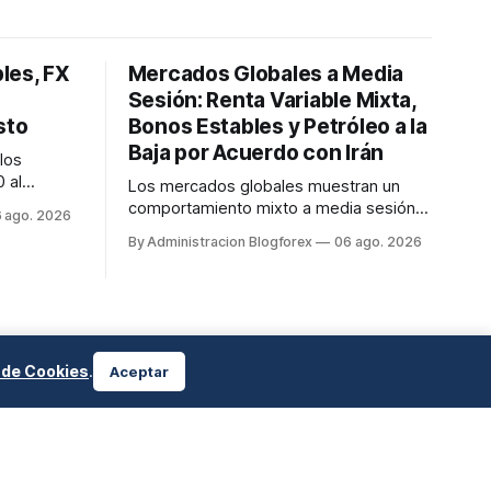
les, FX
Mercados Globales a Media
Sesión: Renta Variable Mixta,
sto
Bonos Estables y Petróleo a la
Baja por Acuerdo con Irán
los
 al
Los mercados globales muestran un
2026. En
comportamiento mixto a media sesión
 ago. 2026
ran a la
del 6 de agosto de 2026. El Dow Jones
By Administracion Blogforex
06 ago. 2026
Industrial Average avanza, mientras que
 USD/JPY
el S&P 500 y el Nasdaq Composite
registran caídas. Los bonos soberanos
se mantienen estables, y el petróleo
crudo desciende ante el optimismo por
u...
a de Cookies
.
Aceptar