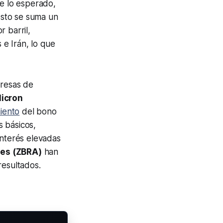
de lo esperado,
esto se suma un
 barril,
e Irán, lo que
resas de
icron
iento
del bono
s básicos,
interés elevadas
es (ZBRA)
han
resultados.