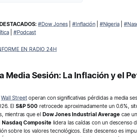
DESTACADOS:
#Dow Jones
|
#Inflación
|
#Nigeria
|
#Nas
tica
|
#Podcast
NFORME EN RADIO 24H
 Media Sesión: La Inflación y el Pe
e
Wall Street
operan con significativas pérdidas a media se
026. El
S&P 500
retrocede aproximadamente un 0.6%, sit
s, mientras que el
Dow Jones Industrial Average
cae un
l
Nasdaq Composite
lidera las caídas con un descenso d
sión sobre los valores tecnológicos. Este descenso es impu