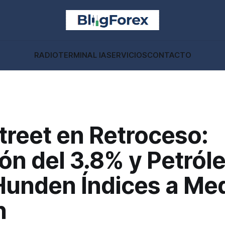
RADIO
TERMINAL IA
SERVICIOS
CONTACTO
treet en Retroceso:
ión del 3.8% y Petról
Hunden Índices a Me
n