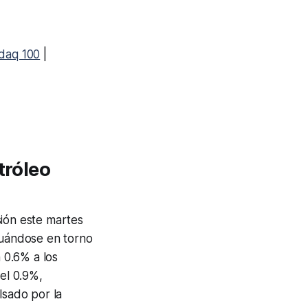
daq 100
|
tróleo
sión este martes
uándose en torno
 0.6% a los
el 0.9%,
lsado por la