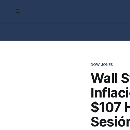
DOW JONES
Wall S
Inflac
$107 
Sesió