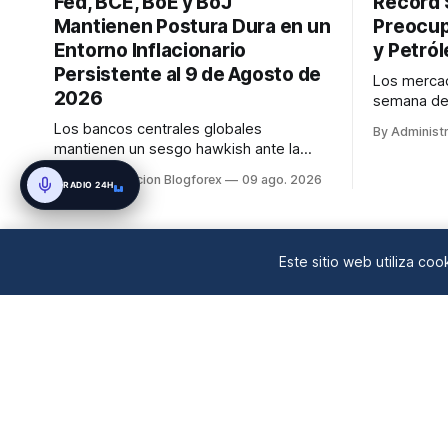
Fed, BCE, BoE y BoJ
Récord 
Mantienen Postura Dura en un
Preocup
Entorno Inflacionario
y Petról
Persistente al 9 de Agosto de
Los mercad
2026
semana del
S&P 500 a
Los bancos centrales globales
By Administ
históricos
mantienen un sesgo hawkish ante la
tecnológico 
inflación persistente. La Fed se
By Administracion Blogforex
09 ago. 2026
caída en l
RADIO 24H
encuentra dividida, pero se espera una
EE. UU. tr
subida en septiembre. El BCE también
débil. El p
se inclina hacia una subida de tasas en
septiembre. El Banco de Inglaterra
Este sitio web utiliza co
mantiene su tasa, pero con un comité
dividido ...