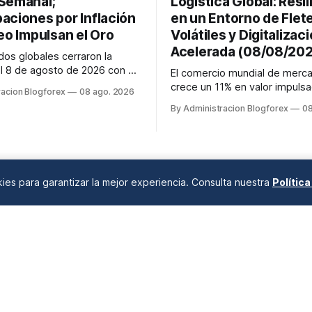
Semanal;
Logística Global: Resil
aciones por Inflación
en un Entorno de Flet
eo Impulsan el Oro
Volátiles y Digitalizac
Acelerada (08/08/20
os globales cerraron la
 8 de agosto de 2026 con el
El comercio mundial de merca
lcanzando nuevos máximos
crece un 11% en valor impulsa
racion Blogforex
08 ago. 2026
 impulsado por el sector
IA, mientras los fletes marítim
By Administracion Blogforex
08
y la IA. La renta fija vio una
aéreos mantienen su volatilid
os rendimientos del Tesoro de
precios elevados por disrupc
as un informe de empleo más
geopolíticas y congestión. La
etróleo se mantuvo al ...
financiación del comercio, q
en un 90% del crédito, se digit
okies para garantizar la mejor experiencia. Consulta nuestra
Polític
mercado...
ANÁLISIS DE MERCADOS
Desde 2008 en A Coruña, Galicia, España |
info@blogforex.es
QUIÉNES SOMOS
AVISO LEGAL
PRIVACIDAD
COOKIES
© 2026 BlogForex.es.