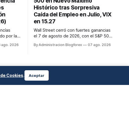
iencia
500 en Nuevo Máximo
es
Histórico tras Sorpresiva
ión
Caída del Empleo en Julio, VIX
26)
en 15.27
ncías
Wall Street cerró con fuertes ganancias
do por la
el 7 de agosto de 2026, con el S&P 500
os y
alcanzando un nuevo récord histórico de
 ago. 2026
By Administracion Blogforex
07 ago. 2026
ad y
7,757.64 puntos (+0.6%). El Dow Jones
iones
subió 0.3% a 54,036.93 y el Nasdaq
Composite escaló 1.3% a 26,690.62. El
ue depende
impulso provino de un informe de
aliza y el
empleo de julio inesperadamente ...
a de Cookies
.
Aceptar