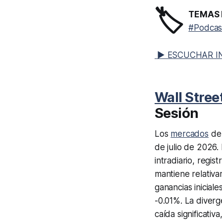
🏷️
TEMAS 
#Podcas
▶ ESCUCHAR I
Wall Stree
Sesión
Los
mercados
de 
de julio de 2026.
intradiario, regi
mantiene relativ
ganancias inicial
-0.01%. La diverg
caída significativ