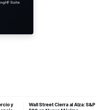
ingHF Suite
rcio y
Wall Street Cierra al Alza: S&P