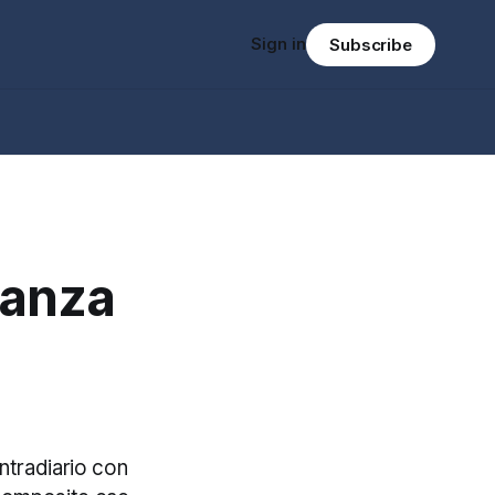
Sign in
Subscribe
canza
ntradiario con