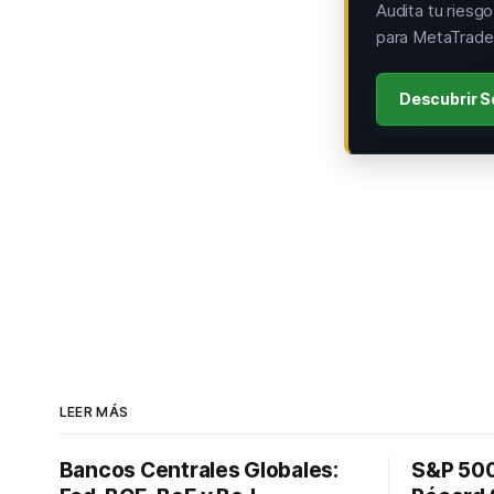
Audita tu riesg
para MetaTrader
Descubrir S
LEER MÁS
Bancos Centrales Globales:
S&P 500