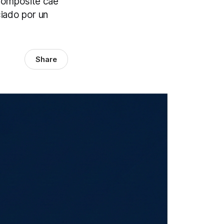
 Composite cae
ciado por un
Share