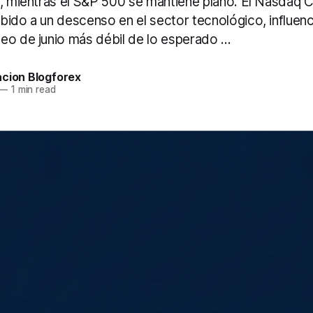
%, mientras el S&P 500 se mantiene plano. El Nasdaq
bido a un descenso en el sector tecnológico, influen
o de junio más débil de lo esperado ...
acion Blogforex
—
1 min read