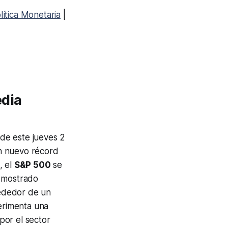
lítica Monetaria
|
edia
de este jueves 2
n nuevo récord
, el
S&P 500
se
r mostrado
rededor de un
erimenta una
 por el sector