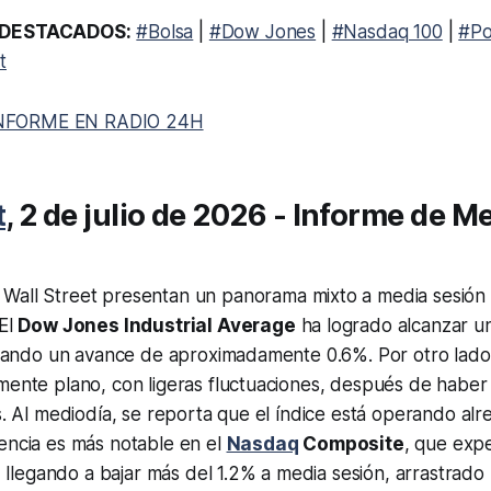
DESTACADOS:
#Bolsa
|
#Dow Jones
|
#Nasdaq 100
|
#Po
t
NFORME EN RADIO 24H
t
, 2 de julio de 2026 - Informe de M
Wall Street presentan un panorama mixto a media sesión 
 El
Dow Jones Industrial Average
ha logrado alcanzar u
strando un avance de aproximadamente 0.6%. Por otro lado
amente plano, con ligeras fluctuaciones, después de habe
es. Al mediodía, se reporta que el índice está operando al
encia es más notable en el
Nasdaq
Composite
, que exp
a, llegando a bajar más del 1.2% a media sesión, arrastrado