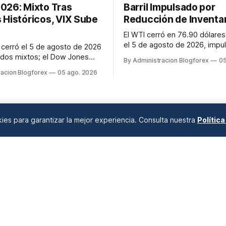
026: Mixto Tras
Barril Impulsado por
 Históricos, VIX Sube
Reducción de Inventa
El WTI cerró en 76.90 dólares 
el 5 de agosto de 2026, impu
t cerró el 5 de agosto de 2026
una inesperada reducción en 
ados mixtos; el Dow Jones
By Administracion Blogforex
05
inventarios de crudo de EE. U
 a 54,349.12, mientras que el
racion Blogforex
05 ago. 2026
proporcionó soporte al merc
yó 0.2% a 7,723.55 y el
mposite descendió 0.8% a
 La jornada estuvo marcada
bilización de los precios del
acias a las expectati...
okies para garantizar la mejor experiencia. Consulta nuestra
Polític
ANÁLISIS DE MERCADOS
Desde 2008 en A Coruña, Galicia, España |
info@blogforex.es
QUIÉNES SOMOS
AVISO LEGAL
PRIVACIDAD
COOKIES
© 2026 BlogForex.es.