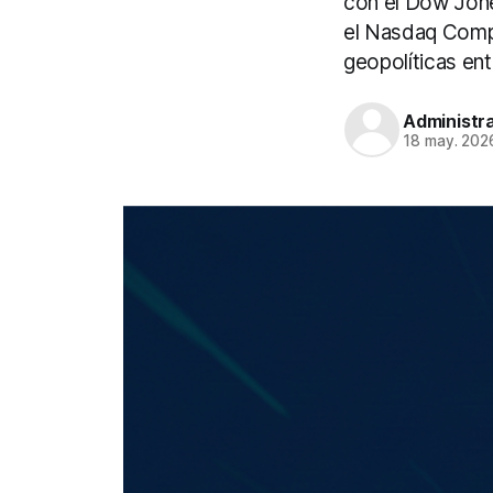
con el Dow Jone
el Nasdaq Compo
geopolíticas ent
Administr
18 may. 202