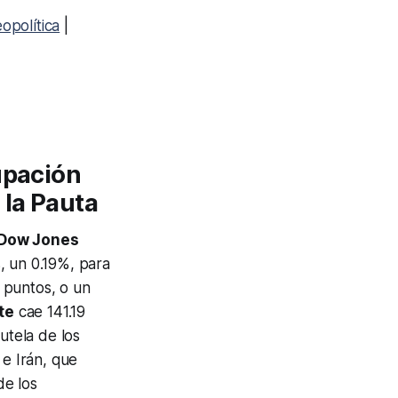
opolítica
|
upación
la Pauta
Dow Jones
, un 0.19%, para
 puntos, o un
te
cae 141.19
utela de los
 e Irán, que
de los