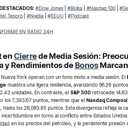
DESTACADOS:
#Dow Jones
|
#Bolsa
|
#Nasdaq 100
|
#Ge
del Tesoro
|
#Nvidia
|
#EEUU
|
#Podcast
NFORME EN RADIO 24H
t en
Cierre
de Media Sesión: Preoc
ca y Rendimientos de
Bonos
Marcan 
Nueva York operan con un tono mixto a media sesión. El
age
muestra una ligera resiliencia, avanzando 96.26 puntos
2.43 unidades. En contraste, el
S&P 500
retrocede 14.83
o los 7,393.67 puntos, mientras que el
Nasdaq Composi
 hasta los 26,083.95 puntos. Esta divergencia refleja la ca
a incertidumbre en torno al conflicto entre Estados Unidos
lidad
en los precios del petróleo, y la persistente presión 