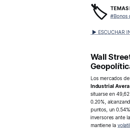
🏷️
TEMAS 
#Bonos 
▶ ESCUCHAR I
Wall Stree
Geopolíti
Los mercados de 
Industrial Aver
situarse en 49,62
0.20%, alcanzand
puntos, un 0.54%,
inversores ante l
mantiene la
volati