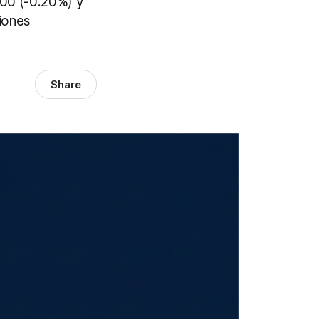
500 (-0.20%) y
iones
Share