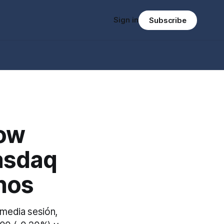
Sign in
Subscribe
Dow
asdaq
nos
media sesión,