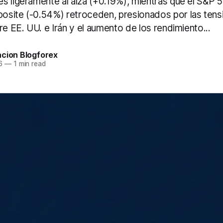
s ligeramente al alza (+0.19%), mientras que el S&P 
site (-0.54%) retroceden, presionados por las tens
re EE. UU. e Irán y el aumento de los rendimiento...
acion Blogforex
6
—
1 min read