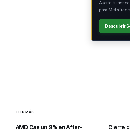
Audita tu riesg
para MetaTrader
Descubrir S
LEER MÁS
AMD Cae un 9% en After-
Cierre d