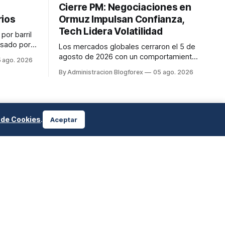
Cierre PM: Negociaciones en
rios
Ormuz Impulsan Confianza,
Tech Lidera Volatilidad
por barril
lsado por
Los mercados globales cerraron el 5 de
los
agosto de 2026 con un comportamiento
 ago. 2026
U. que
mixto. El Dow Jones Industrial Average
By Administracion Blogforex
05 ago. 2026
ado.
subió un 0.9% a nuevos máximos,
mientras que el Nasdaq Composite cayó
un 0.4%. El petróleo mostró volatilidad,
con el WTI en 75.64 USD y el Brent en
79.79 USD, influenciado por las...
a de Cookies
.
Aceptar