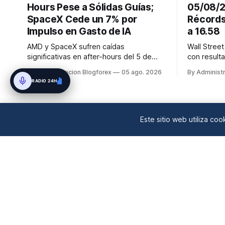
Hours Pese a Sólidas Guías;
05/08/2
SpaceX Cede un 7% por
Récords
Impulso en Gasto de IA
a 16.58
AMD y SpaceX sufren caídas
Wall Stree
significativas en after-hours del 5 de
con result
agosto a pesar de resultados que
subió 0.5%
By Administracion Blogforex
05 ago. 2026
By Administ
superaron algunas expectativas,
S&P 500 ca
RADIO 24H
mientras que Owens Corning y Bloomin'
Nasdaq Co
Brands presentan balances positivos.
26,363.44.
por la esta
petróleo gr
Este sitio web utiliza co