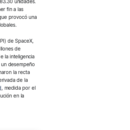
583.30 unidades.
r fin a las
o que provocó una
lobales.
(OPI) de SpaceX,
llones de
 la inteligencia
stró un desempeño
aron la recta
erivada de la
d
, medida por el
ución en la