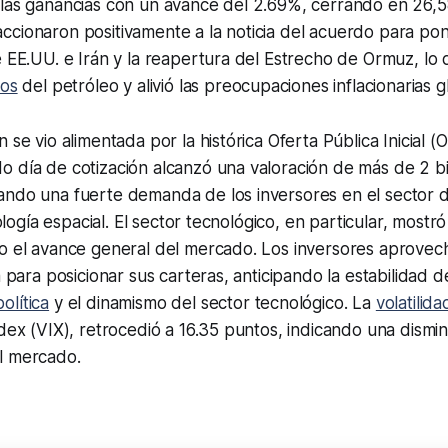
 las ganancias con un avance del 2.69%, cerrando en 26,
cionaron positivamente a la noticia del acuerdo para pone
e EE.UU. e Irán y la reapertura del Estrecho de Ormuz, l
ios
del petróleo y alivió las preocupaciones inflacionarias g
 se vio alimentada por la histórica Oferta Pública Inicial 
 día de cotización alcanzó una valoración de más de 2 bi
ndo una fuerte demanda de los inversores en el sector de
cnología espacial. El sector tecnológico, en particular, mo
o el avance general del mercado. Los inversores aprovech
a para posicionar sus carteras, anticipando la estabilidad d
olítica
y el dinamismo del sector tecnológico. La
volatilida
ndex (VIX), retrocedió a 16.35 puntos, indicando una dismin
l mercado.