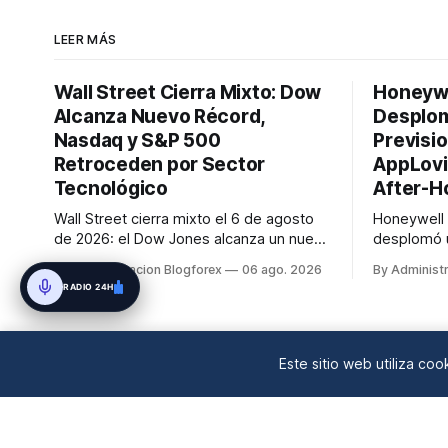
LEER MÁS
Wall Street Cierra Mixto: Dow
Honeywe
Alcanza Nuevo Récord,
Desplom
Nasdaq y S&P 500
Previsio
Retroceden por Sector
AppLovi
Tecnológico
After-H
Wall Street cierra mixto el 6 de agosto
Honeywell
de 2026: el Dow Jones alcanza un nuevo
desplomó u
récord en 54,349.12 impulsado por
tras reduc
By Administracion Blogforex
06 ago. 2026
By Administ
sólidas ganancias, mientras que el S&P
beneficios 
RADIO 24H
500 y el Nasdaq Composite retroceden
12% por un
un 0.2% y 0.8% respectivamente,
anuales, y
lastrados por el sector tecnológico. El
tras no al
VIX cayó a 15.43, y el progreso en...
ingresos. 
Este sitio web utiliza co