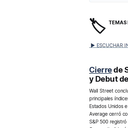
🏷️
TEMAS 
▶ ESCUCHAR I
Cierre
de 
y Debut de
Wall Street concl
principales índic
Estados Unidos e 
Average cerró con
S&P 500 registró 