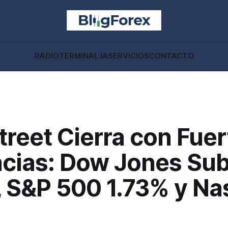
RADIO
TERMINAL IA
SERVICIOS
CONTACTO
treet Cierra con Fue
cias: Dow Jones Su
, S&P 500 1.73% y N