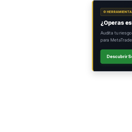
⚙️ HERRAMIENT
¿Operas est
Audita tu riesg
para MetaTrader
Descubrir S