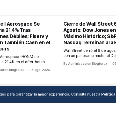
ll Aerospace Se
Cierre de Wall Street 
a 21.4% Tras
Agosto: Dow Jones en
nes Débiles; Fiserv y
Máximo Histórico; S&
n También Caen en el
Nasdaq Terminan a la 
ours
Wall Street cerró el 6 de ago
con un panorama mixto: el D
 Aerospace (HONA) se
Industrial Average alcanzó un
n 21.4% en el after-hours
By Administracion Blogforex
06
máximo histórico de 54,349.1
ir sus previsiones de ventas y
racion Blogforex
06 ago. 2026
(+0.5%), mientras que el S&P
para 2026. Fiserv (FI) cayó un
retrocedió un 0.2% a 7,723.55 
 recorte en sus pronósticos
Nasdaq Composite cayó un 0
 AppLovin (APP) bajó un 19.3%
26,363.44, afectado por la de
canzar las estimaciones de
las a...
SanDisk (SNDK) tambié...
okies para garantizar la mejor experiencia. Consulta nuestra
Polític