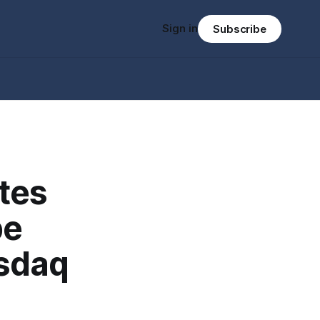
Sign in
Subscribe
rtes
be
asdaq