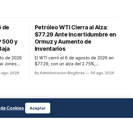
6 de
Petróleo WTI Cierra al Alza:
$77.29 Ante Incertidumbre en
P 500 y
Ormuz y Aumento de
Baja
Inventarios
sto de 2026
El WTI cerró el 6 de agosto de 2026 en
ow Jones
$77.29, con un alza del 2.75%,
 nuevo
impulsado por las tensiones en el
 ago. 2026
By Administracion Blogforex
06 ago. 2026
2 puntos
estrecho de Ormuz, a pesar del
 500
aumento inesperado en los inventarios
y el
de crudo de EE. UU.
.8% a
bilidad de
a de Cookies
.
Aceptar