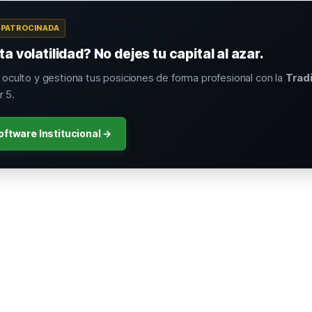
A PATROCINADA
a volatilidad? No dejes tu capital al azar.
o oculto y gestiona tus posiciones de forma profesional con la
Trad
 5.
oftware Institucional →