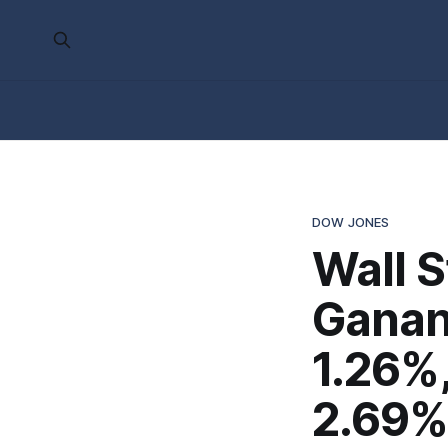
DOW JONES
Wall S
Ganan
1.26%
2.69%