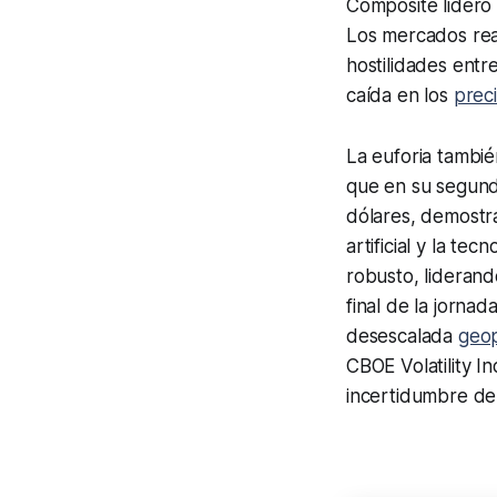
Composite lideró
Los mercados reac
hostilidades entr
caída en los
prec
La euforia también
que en su segundo
dólares, demostra
artificial y la te
robusto, liderand
final de la jornad
desescalada
geop
CBOE Volatility I
incertidumbre de