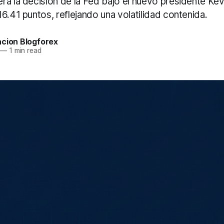
ra la decisión de la Fed bajo el nuevo presidente Kev
6.41 puntos, reflejando una volatilidad contenida.
acion Blogforex
—
1 min read