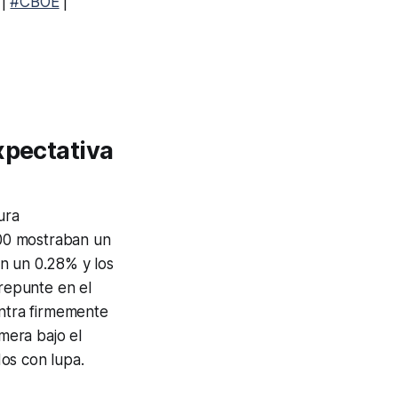
|
#CBOE
|
xpectativa
ura
00 mostraban un
n un 0.28% y los
repunte en el
entra firmemente
imera bajo el
os con lupa.