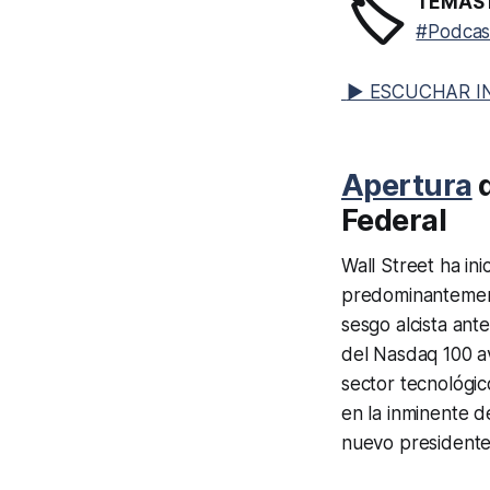
🏷️
TEMAS 
#Podcas
▶ ESCUCHAR I
Apertura
Federal
Wall Street ha in
predominantement
sesgo alcista ant
del Nasdaq 100 a
sector tecnológic
en la inminente d
nuevo presidente 