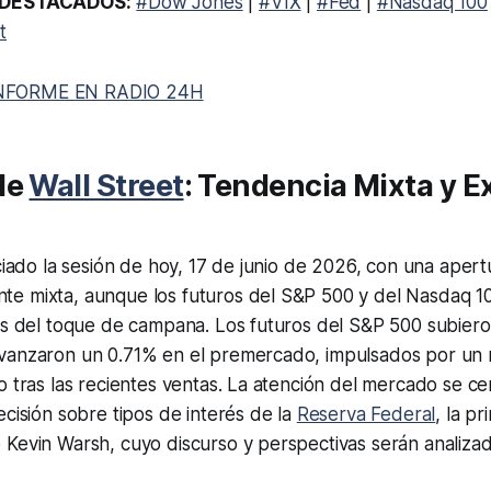
DESTACADOS:
#Dow Jones
|
#VIX
|
#Fed
|
#Nasdaq 100
t
NFORME EN RADIO 24H
de
Wall Street
: Tendencia Mixta y E
iciado la sesión de hoy, 17 de junio de 2026, con una apert
e mixta, aunque los futuros del S&P 500 y del Nasdaq 1
es del toque de campana. Los futuros del S&P 500 subiero
vanzaron un 0.71% en el premercado, impulsados por un 
o tras las recientes ventas. La atención del mercado se c
ecisión sobre tipos de interés de la
Reserva Federal
, la pr
Kevin Warsh, cuyo discurso y perspectivas serán analizad