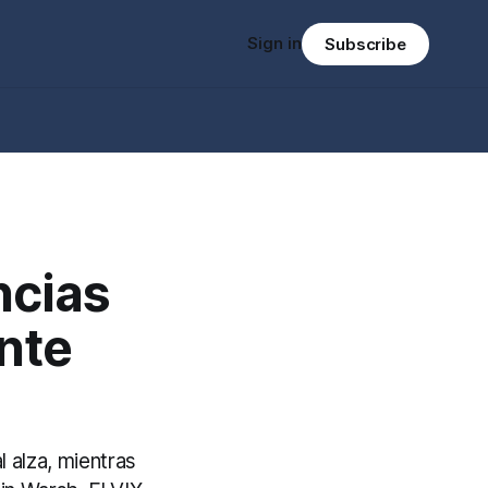
Sign in
Subscribe
ncias
nte
 alza, mientras