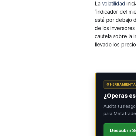
La
volatilidad
inic
“indicador del mi
está por debajo d
de los inversore
cautela sobre la i
llevado los preci
⚙️ HERRAMIENT
¿Operas est
Audita tu riesg
para MetaTrader
Descubrir S