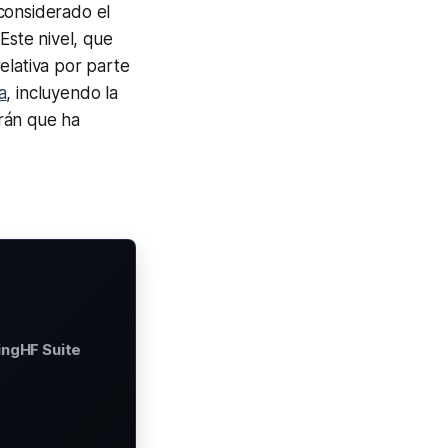
 considerado el
Este nivel, que
elativa por parte
a
, incluyendo la
Irán que ha
ingHF Suite