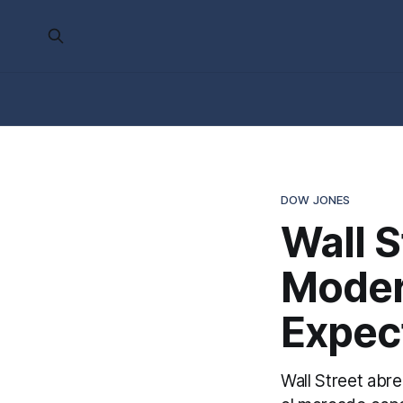
DOW JONES
Wall 
Moder
Expect
Wall Street abr