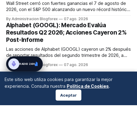
Wall Street cerró con fuertes ganancias el 7 de agosto de
2026, con el S&P 500 alcanzando un nuevo récord histórico
de 7,757.64 puntos (+0.6%). El Dow Jones subió 0.3% a
By Administracion Blogforex
07 ago. 2026
54,036.93 y el Nasdaq Composite escaló 1.3% a 26,690.62.
Alphabet (GOOGL): Mercado Evalúa
El impulso provino de un informe de empleo de julio
Resultados Q2 2026; Acciones Cayeron 2%
inesperadamente ...
Post-Informe
Las acciones de Alphabet (GOOGL) cayeron un 2% después
de reportar resultados del segundo trimestre de 2026, a
pesar de superar las expectativas en ingresos de la nube y
RADIO 24H
By Administracion Blogforex
07 ago. 2026
usuarios de Gemini, en un mercado que evalúa el impacto
de las inversiones en IA.
Este sitio web utiliza cookies para garantizar la mejor
experiencia. Consulta nuestra
Política de Cookies
.
Aceptar
ANÁLISIS DE MERCADOS
Desde 2008 en A Coruña, Galicia, España |
info@blogforex.es
QUIÉNES SOMOS
AVISO LEGAL
PRIVACIDAD
COOKIES