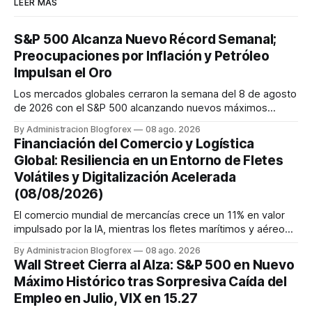
LEER MÁS
S&P 500 Alcanza Nuevo Récord Semanal;
Preocupaciones por Inflación y Petróleo
Impulsan el Oro
Los mercados globales cerraron la semana del 8 de agosto
de 2026 con el S&P 500 alcanzando nuevos máximos
históricos impulsado por el sector tecnológico y la IA. La
By Administracion Blogforex
08 ago. 2026
renta fija vio una caída en los rendimientos del Tesoro de
Financiación del Comercio y Logística
EE. UU. tras un informe de empleo más débil. El petróleo se
Global: Resiliencia en un Entorno de Fletes
mantuvo al ...
Volátiles y Digitalización Acelerada
(08/08/2026)
El comercio mundial de mercancías crece un 11% en valor
impulsado por la IA, mientras los fletes marítimos y aéreos
mantienen su volatilidad y precios elevados por
By Administracion Blogforex
08 ago. 2026
disrupciones geopolíticas y congestión. La financiación del
Wall Street Cierra al Alza: S&P 500 en Nuevo
comercio, que depende en un 90% del crédito, se digitaliza
Máximo Histórico tras Sorpresiva Caída del
y el mercado...
Empleo en Julio, VIX en 15.27