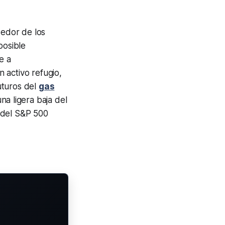
dedor de los
posible
e a
n activo refugio,
uturos del
gas
una ligera baja del
 del S&P 500