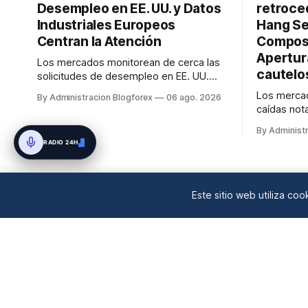
Desempleo en EE. UU. y Datos
retroced
Industriales Europeos
Hang Se
Centran la Atención
Composi
Apertur
Los mercados monitorean de cerca las
cautelo
solicitudes de desempleo en EE. UU.
para evaluar la fortaleza laboral,
Los mercad
By Administracion Blogforex
06 ago. 2026
mientras que en la Eurozona, las ventas
caídas not
minoristas y los pedidos de fábrica
1.19% y el
alemanes darán señales sobre el
By Administ
arrastrados
RADIO 24H
consumo y la actividad industrial, con
tecnológic
referencias a datos recientes de 2026.
un nuevo i
contraste,
un 0.29%. 
Este sitio web utiliza co