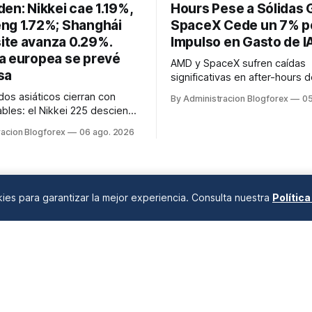
en: Nikkei cae 1.19%,
Hours Pese a Sólidas 
ng 1.72%; Shanghái
SpaceX Cede un 7% p
te avanza 0.29%.
Impulso en Gasto de I
a europea se prevé
AMD y SpaceX sufren caídas
sa
significativas en after-hours d
agosto a pesar de resultados
os asiáticos cierran con
By Administracion Blogforex
05
superaron algunas expectativ
ables: el Nikkei 225 desciende
mientras que Owens Corning 
 Hang Seng un 1.72%,
racion Blogforex
06 ago. 2026
Brands presentan balances po
 por la liquidación de valores
os y financieros, además de
mpuesto en Hong Kong. En
 el Shanghái Composite sube
La apertura europea se pe...
okies para garantizar la mejor experiencia. Consulta nuestra
Polític
ANÁLISIS DE MERCADOS
Desde 2008 en A Coruña, Galicia, España |
info@blogforex.es
QUIÉNES SOMOS
AVISO LEGAL
PRIVACIDAD
COOKIES