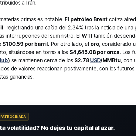
tribuidos a Irán.
 materias primas es notable. El
petróleo Brent
cotiza alre
il
, registrando una caída del 2.34% tras la noticia de una 
 las interrupciones del suministro. El
WTI
también desciend
e
$100.59 por barril
. Por otro lado, el
oro
, considerado u
to, situándose en torno a los
$4,645.08 por onza
. Los f
Hub
)
se mantienen cerca de los
$2.78
USD
/MMBtu
, con 
dos de valores reaccionan positivamente, con los futuros
tas ganancias.
A PATROCINADA
a volatilidad? No dejes tu capital al azar.