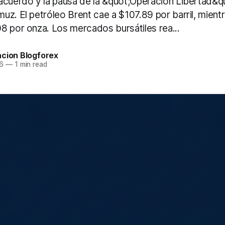
acuerdo y la pausa de la &quot;Operación Libertad&qu
z. El petróleo Brent cae a $107.89 por barril, mientr
8 por onza. Los mercados bursátiles rea...
acion Blogforex
6
—
1 min read