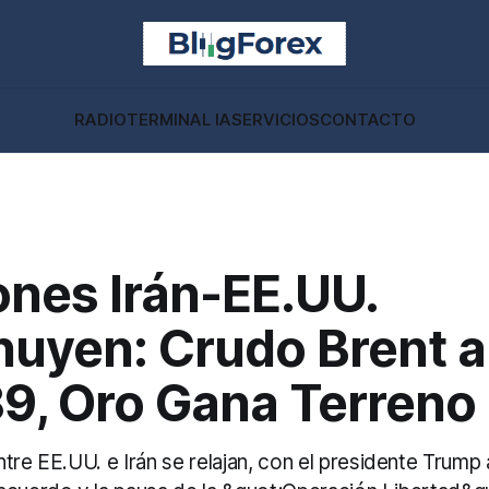
RADIO
TERMINAL IA
SERVICIOS
CONTACTO
ones Irán-EE.UU.
nuyen: Crudo Brent a
89, Oro Gana Terreno
tre EE.UU. e Irán se relajan, con el presidente Trump