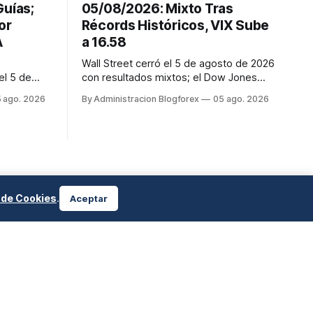
Guías;
05/08/2026: Mixto Tras
or
Récords Históricos, VIX Sube
A
a 16.58
Wall Street cerró el 5 de agosto de 2026
el 5 de
con resultados mixtos; el Dow Jones
 que
subió 0.5% a 54,349.12, mientras que el
 ago. 2026
By Administracion Blogforex
05 ago. 2026
as,
S&P 500 cayó 0.2% a 7,723.55 y el
y Bloomin'
Nasdaq Composite descendió 0.8% a
sitivos.
26,363.44. La jornada estuvo marcada
por la estabilización de los precios del
petróleo gracias a las expectati...
a de Cookies
.
Aceptar