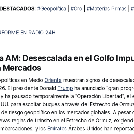
DESTACADOS:
#Geopolítica
|
#Oro
|
#Materias Primas
|
#
NFORME EN RADIO 24H
a AM: Desescalada en el Golfo Imp
n Mercados
opolíticas en Medio
Oriente
muestran signos de desescalad
6. El presidente Donald
Trump
ha anunciado "gran progr
 y ha pausado temporalmente la "Operación Libertad", el 
 UU. para escoltar buques a través del Estrecho de Ormuz.
 de riesgo geopolítico en los mercados globales. A pesar d
vas reglas de tránsito en el Estrecho de Ormuz, exigien
embarcaciones, y los
Emiratos
Árabes Unidos han reportad