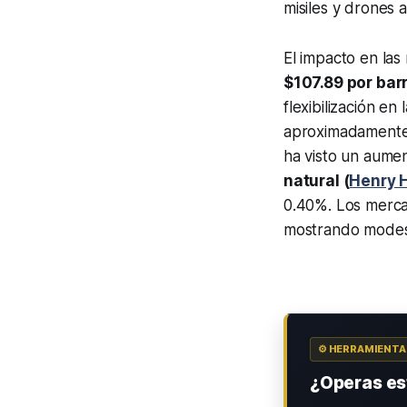
misiles y drones a
El impacto en las
$107.89 por barr
flexibilización en
aproximadament
ha visto un aumen
natural (
Henry 
0.40%. Los merca
mostrando modes
⚙️ HERRAMIENT
¿Operas est