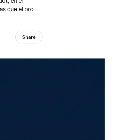
ot; en el
as que el oro
Share