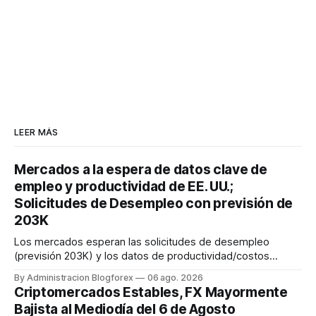
LEER MÁS
Mercados a la espera de datos clave de
empleo y productividad de EE. UU.;
Solicitudes de Desempleo con previsión de
203K
Los mercados esperan las solicitudes de desempleo
(previsión 203K) y los datos de productividad/costos
laborales de EE. UU. hoy 6 de agosto de 2026, a las 12:30
By Administracion Blogforex
06 ago. 2026
UTC, cruciales antes de las Nóminas No Agrícolas de
Criptomercados Estables, FX Mayormente
mañana.
Bajista al Mediodía del 6 de Agosto