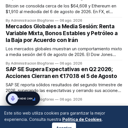
Bitcoin se consolida cerca de los $64,608 y Ethereum en
$1,910 al mediodía del 6 de agosto de 2026. En FX, el
EUR/USD y GBP/USD operan a la baja en 1.1541 y 1.3456
By Administracion Blogforex
06 ago. 2026
respectivamente, mientras el USD/JPY sube a 157.8750.
Mercados Globales a Media Sesión: Renta
Variable Mixta, Bonos Estables y Petróleo a
la Baja por Acuerdo con Irán
Los mercados globales muestran un comportamiento mixto
a media sesión del 6 de agosto de 2026. El Dow Jones
Industrial Average avanza, mientras que el S&P 500 y el
By Administracion Blogforex
06 ago. 2026
Nasdaq Composite registran caídas. Los bonos soberanos
SAP SE Supera Expectativas en Q2 2026;
se mantienen estables, y el petróleo crudo desciende ante
Acciones Cierran en €170.18 el 5 de Agosto
el optimismo por u...
SAP SE reporta sólidos resultados del segundo trimestre de
2026, superando las expectativas y cerrando sus acciones
en €170.18 el 5 de agosto. Este desempeño impulsa el
RADIO 24H
By Administracion Blogforex
06 ago. 2026
optimismo en el mercado europeo, con el EURO STOXX 50
en 6,486.7.
Este sitio web utiliza cookies para garantizar la mejor
experiencia. Consulta nuestra
Política de Cookies
.
Aceptar