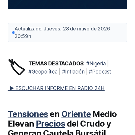
Actualizado: Jueves, 28 de mayo de 2026
20:59h
🏷️
TEMAS DESTACADOS:
#Nigeria
|
#Geopolítica
|
#Inflación
|
#Podcast
▶ ESCUCHAR INFORME EN RADIO 24H
Tensiones
en
Oriente
Medio
Elevan
Precios
del Crudo y
Generan Cautela Bursátil