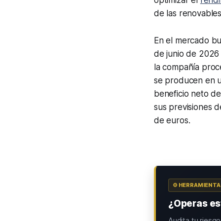
optimizar el
rendi
de las renovable
En el mercado bur
de junio de 202
la compañía proc
se producen en u
beneficio neto d
sus previsiones 
de euros.
⚙️ HERRAMIENT
¿Operas est
Audita tu riesg