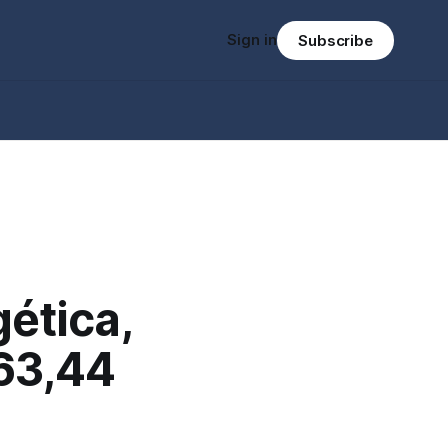
Sign in
Subscribe
gética,
63,44