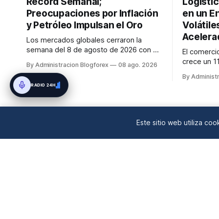
Récord Semanal;
Logístic
Preocupaciones por Inflación
en un E
y Petróleo Impulsan el Oro
Volátile
Acelera
Los mercados globales cerraron la
semana del 8 de agosto de 2026 con el
El comerci
S&P 500 alcanzando nuevos máximos
crece un 1
By Administracion Blogforex
08 ago. 2026
históricos impulsado por el sector
IA, mientra
By Administ
tecnológico y la IA. La renta fija vio una
aéreos man
RADIO 24H
caída en los rendimientos del Tesoro de
precios el
EE. UU. tras un informe de empleo más
geopolític
débil. El petróleo se mantuvo al ...
financiaci
en un 90% d
Este sitio web utiliza co
mercado...