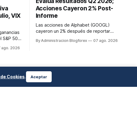
Evalúa Resultados Q2 2026;
iva
Acciones Cayeron 2% Post-
lio, VIX
Informe
Las acciones de Alphabet (GOOGL)
cayeron un 2% después de reportar
 ganancias
resultados del segundo trimestre de
el S&P 500
By Administracion Blogforex
07 ago. 2026
2026, a pesar de superar las
istórico de
 ago. 2026
expectativas en ingresos de la nube y
Dow Jones
usuarios de Gemini, en un mercado que
Nasdaq
evalúa el impacto de las inversiones en
90.62. El
IA.
e de
te ...
a de Cookies
.
Aceptar