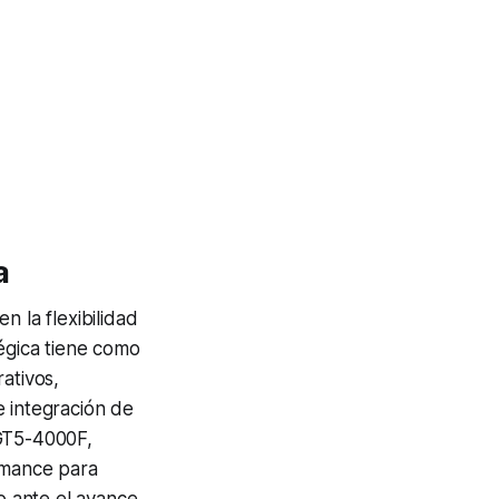
a
n la flexibilidad
égica tiene como
ativos,
e integración de
SGT5-4000F,
rmance para