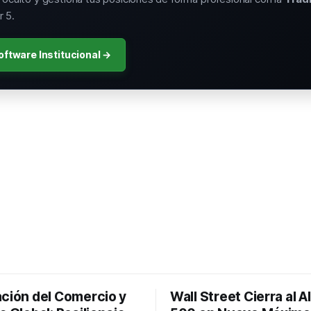
 5.
oftware Institucional →
ación del Comercio y
Wall Street Cierra al A