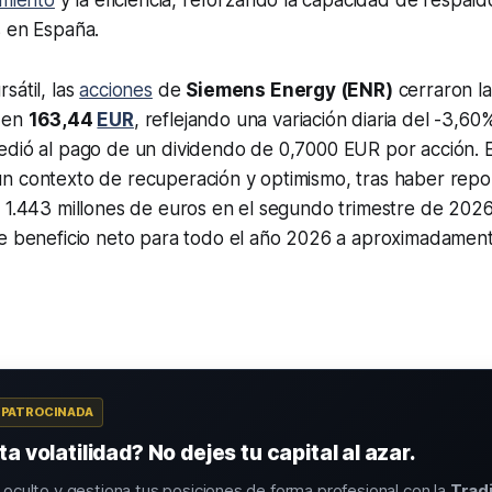
miento
y la eficiencia, reforzando la capacidad de respald
s en España.
sátil, las
acciones
de
Siemens Energy (ENR)
cerraron la
6 en
163,44
EUR
, reflejando una variación diaria del -3,60
edió al pago de un dividendo de 0,7000 EUR por acción. 
n contexto de recuperación y optimismo, tras haber rep
e 1.443 millones de euros en el segundo trimestre de 202
de beneficio neto para todo el año 2026 a aproximadament
A PATROCINADA
a volatilidad? No dejes tu capital al azar.
o oculto y gestiona tus posiciones de forma profesional con la
Trad