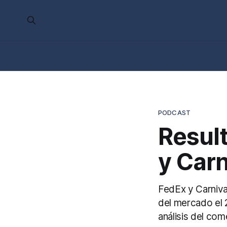
PODCAST
Resul
y Carn
FedEx y Carnival
del mercado el 2
análisis del com