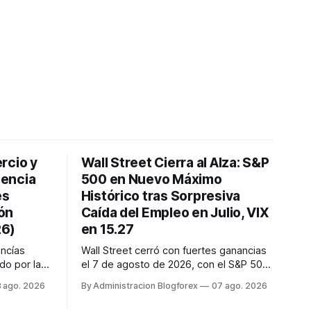
rcio y
Wall Street Cierra al Alza: S&P
iencia
500 en Nuevo Máximo
es
Histórico tras Sorpresiva
ión
Caída del Empleo en Julio, VIX
26)
en 15.27
ncías
Wall Street cerró con fuertes ganancias
do por la
el 7 de agosto de 2026, con el S&P 500
os y
alcanzando un nuevo récord histórico de
 ago. 2026
By Administracion Blogforex
07 ago. 2026
ad y
7,757.64 puntos (+0.6%). El Dow Jones
iones
subió 0.3% a 54,036.93 y el Nasdaq