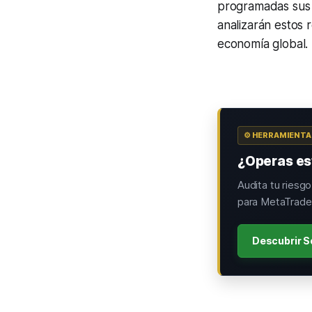
programadas sus 
analizarán estos 
economía global.
⚙️ HERRAMIENT
¿Operas est
Audita tu riesg
para MetaTrader
Descubrir S