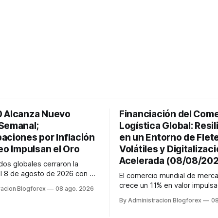
 Alcanza Nuevo
Financiación del Come
Semanal;
Logística Global: Resil
aciones por Inflación
en un Entorno de Flet
eo Impulsan el Oro
Volátiles y Digitalizac
Acelerada (08/08/20
os globales cerraron la
 8 de agosto de 2026 con el
El comercio mundial de merca
lcanzando nuevos máximos
crece un 11% en valor impulsa
racion Blogforex
08 ago. 2026
 impulsado por el sector
IA, mientras los fletes marítim
By Administracion Blogforex
08
y la IA. La renta fija vio una
aéreos mantienen su volatilid
os rendimientos del Tesoro de
precios elevados por disrupc