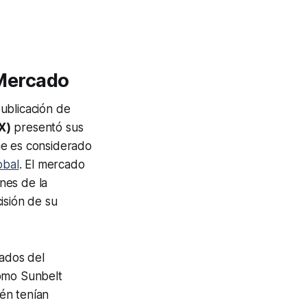
Mercado
ublicación de
X)
presentó sus
rme es considerado
obal
. El mercado
ones de la
isión de su
tados del
omo Sunbelt
én tenían