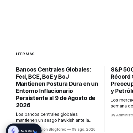
LEER MÁS
Bancos Centrales Globales:
S&P 500
Fed, BCE, BoE y BoJ
Récord 
Mantienen Postura Dura en un
Preocup
Entorno Inflacionario
y Petról
Persistente al 9 de Agosto de
Los mercad
2026
semana del
S&P 500 a
Los bancos centrales globales
By Administ
históricos
mantienen un sesgo hawkish ante la
tecnológico 
inflación persistente. La Fed se
By Administracion Blogforex
09 ago. 2026
caída en l
RADIO 24H
encuentra dividida, pero se espera una