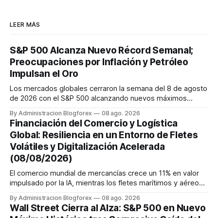
LEER MÁS
S&P 500 Alcanza Nuevo Récord Semanal;
Preocupaciones por Inflación y Petróleo
Impulsan el Oro
Los mercados globales cerraron la semana del 8 de agosto
de 2026 con el S&P 500 alcanzando nuevos máximos
históricos impulsado por el sector tecnológico y la IA. La
By Administracion Blogforex
08 ago. 2026
renta fija vio una caída en los rendimientos del Tesoro de
Financiación del Comercio y Logística
EE. UU. tras un informe de empleo más débil. El petróleo se
Global: Resiliencia en un Entorno de Fletes
mantuvo al ...
Volátiles y Digitalización Acelerada
(08/08/2026)
El comercio mundial de mercancías crece un 11% en valor
impulsado por la IA, mientras los fletes marítimos y aéreos
mantienen su volatilidad y precios elevados por
By Administracion Blogforex
08 ago. 2026
disrupciones geopolíticas y congestión. La financiación del
Wall Street Cierra al Alza: S&P 500 en Nuevo
comercio, que depende en un 90% del crédito, se digitaliza