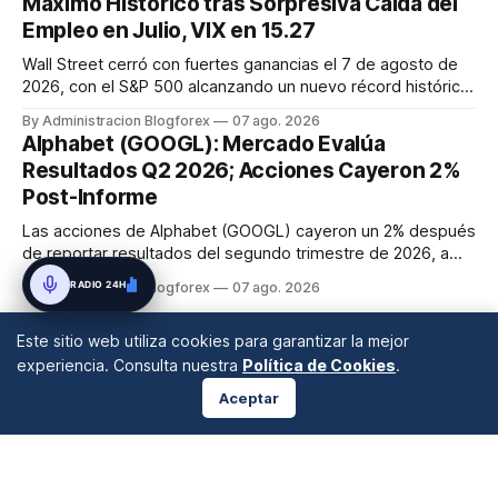
Máximo Histórico tras Sorpresiva Caída del
y el mercado...
Empleo en Julio, VIX en 15.27
Wall Street cerró con fuertes ganancias el 7 de agosto de
2026, con el S&P 500 alcanzando un nuevo récord histórico
de 7,757.64 puntos (+0.6%). El Dow Jones subió 0.3% a
By Administracion Blogforex
07 ago. 2026
54,036.93 y el Nasdaq Composite escaló 1.3% a 26,690.62.
Alphabet (GOOGL): Mercado Evalúa
El impulso provino de un informe de empleo de julio
Resultados Q2 2026; Acciones Cayeron 2%
inesperadamente ...
Post-Informe
Las acciones de Alphabet (GOOGL) cayeron un 2% después
de reportar resultados del segundo trimestre de 2026, a
pesar de superar las expectativas en ingresos de la nube y
RADIO 24H
By Administracion Blogforex
07 ago. 2026
usuarios de Gemini, en un mercado que evalúa el impacto
de las inversiones en IA.
Este sitio web utiliza cookies para garantizar la mejor
experiencia. Consulta nuestra
Política de Cookies
.
Aceptar
ANÁLISIS DE MERCADOS