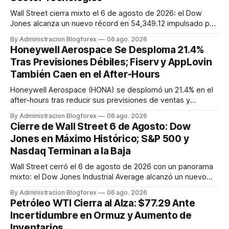
Wall Street cierra mixto el 6 de agosto de 2026: el Dow
Jones alcanza un nuevo récord en 54,349.12 impulsado por
sólidas ganancias, mientras que el S&P 500 y el Nasdaq
By Administracion Blogforex
06 ago. 2026
Composite retroceden un 0.2% y 0.8% respectivamente,
Honeywell Aerospace Se Desploma 21.4%
lastrados por el sector tecnológico. El VIX cayó a 15.43, y el
Tras Previsiones Débiles; Fiserv y AppLovin
progreso en...
También Caen en el After-Hours
Honeywell Aerospace (HONA) se desplomó un 21.4% en el
after-hours tras reducir sus previsiones de ventas y
beneficios para 2026. Fiserv (FI) cayó un 12% por un recorte
By Administracion Blogforex
06 ago. 2026
en sus pronósticos anuales, y AppLovin (APP) bajó un 19.3%
Cierre de Wall Street 6 de Agosto: Dow
tras no alcanzar las estimaciones de ingresos. SanDisk
Jones en Máximo Histórico; S&P 500 y
(SNDK) tambié...
Nasdaq Terminan a la Baja
Wall Street cerró el 6 de agosto de 2026 con un panorama
mixto: el Dow Jones Industrial Average alcanzó un nuevo
máximo histórico de 54,349.12 puntos (+0.5%), mientras
By Administracion Blogforex
06 ago. 2026
que el S&P 500 retrocedió un 0.2% a 7,723.55 y el Nasdaq
Petróleo WTI Cierra al Alza: $77.29 Ante
Composite cayó un 0.8% a 26,363.44, afectado por la
Incertidumbre en Ormuz y Aumento de
debilidad de las a...
Inventarios