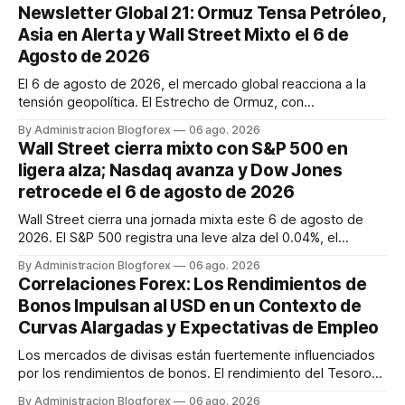
Newsletter Global 21: Ormuz Tensa Petróleo,
Asia en Alerta y Wall Street Mixto el 6 de
Agosto de 2026
El 6 de agosto de 2026, el mercado global reacciona a la
tensión geopolítica. El Estrecho de Ormuz, con
negociaciones Irán-Omán, influye en la volatilidad del
By Administracion Blogforex
06 ago. 2026
petróleo (WTI en $76.27, Brent en $80.28). Asia-Pacífico se
Wall Street cierra mixto con S&P 500 en
mantiene en alerta tras lanzamientos de misiles
ligera alza; Nasdaq avanza y Dow Jones
norcoreanos y demostraciones...
retrocede el 6 de agosto de 2026
Wall Street cierra una jornada mixta este 6 de agosto de
2026. El S&P 500 registra una leve alza del 0.04%, el
Nasdaq avanza 0.23%, y el Dow Jones retrocede 0.29%.
By Administracion Blogforex
06 ago. 2026
Los inversores se posicionan a la espera del informe de
Correlaciones Forex: Los Rendimientos de
empleo, digiriendo resultados corporativos y atentos a la
Bonos Impulsan al USD en un Contexto de
situación geopolí...
Curvas Alargadas y Expectativas de Empleo
Los mercados de divisas están fuertemente influenciados
por los rendimientos de bonos. El rendimiento del Tesoro
de EE.UU. a 10 años se sitúa en 4.66% y el de 2 años en
By Administracion Blogforex
06 ago. 2026