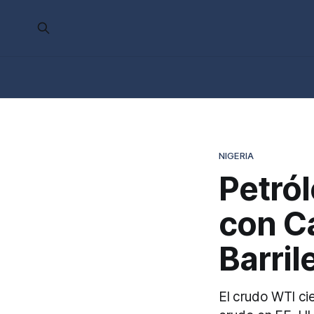
NIGERIA
Petról
con Ca
Barril
El crudo WTI cie