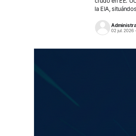
crudo en EE. UU.
la EIA, situánd
Administr
02 jul. 2026