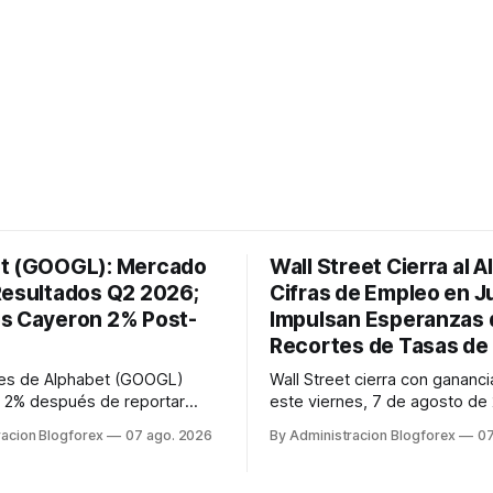
t (GOOGL): Mercado
Wall Street Cierra al A
Resultados Q2 2026;
Cifras de Empleo en Ju
s Cayeron 2% Post-
Impulsan Esperanzas 
Recortes de Tasas de 
nes de Alphabet (GOOGL)
Wall Street cierra con gananci
 2% después de reportar
este viernes, 7 de agosto de
 del segundo trimestre de
impulsado por el informe de
racion Blogforex
07 ago. 2026
By Administracion Blogforex
07
sar de superar las
julio que mostró una pérdida 
as en ingresos de la nube y
de 23,000 puestos de trabajo
e Gemini, en un mercado que
macroeconómico incrementó 