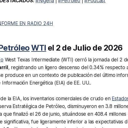
DESTACADOS:
#Nigeria
|
#Petróleo
|
#Podcast
NFORME EN RADIO 24H
Petróleo
WTI
el 2 de Julio de 2026
do
West Texas Intermediate (WTI) cerró la jornada del 2 d
rril
, registrando un ligero descenso del 0.34% respecto al
e produce en un contexto de publicación del último infor
 Información Energética (EIA) de EE. UU..
de la EIA, los inventarios comerciales de crudo en
Estado
erva Estratégica de Petróleo, disminuyeron en 3.8 millone
 que finalizó el 26 de junio, situándose en 408.4 millones 
 significativa, fue ligeramente inferior a las expectativas