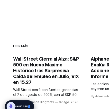
LEER MÁS
Wall Street Cierra al Alza: S&P
Alphabe
500 en Nuevo Máximo
Evalúa 
Histórico tras Sorpresiva
Accione
Caída del Empleo en Julio, VIX
Informe
en 15.27
Las accio
cayeron un
Wall Street cerró con fuertes ganancias
resultados
el 7 de agosto de 2026, con el S&P 500
By Administ
2026, a pe
alcanzando un nuevo récord histórico de
By Administracion Blogforex
07 ago. 2026
expectativ
7,757.64 puntos (+0.6%). El Dow Jones
RADIO 24H
usuarios d