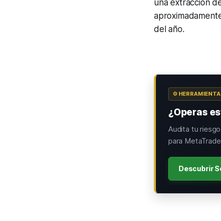
una extracción de
aproximadamente 
del año.
⚙️ HERRAMIENT
¿Operas est
Audita tu riesg
para MetaTrader
Descubrir S