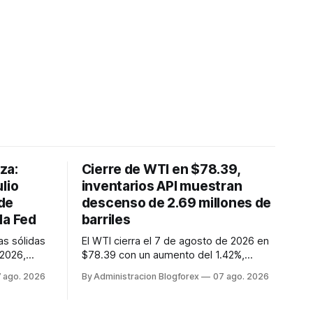
lza:
Cierre de WTI en $78.39,
lio
inventarios API muestran
de
descenso de 2.69 millones de
la Fed
barriles
as sólidas
El WTI cierra el 7 de agosto de 2026 en
 2026,
$78.39 con un aumento del 1.42%,
 empleo de
mientras los inventarios de crudo API
 ago. 2026
By Administracion Blogforex
07 ago. 2026
inesperada
caen en 2.69 millones de barriles,
. Este dato
sugiriendo una contracción de la oferta.
las