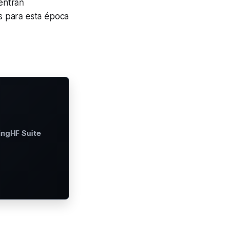
uentran
s para esta época
ingHF Suite