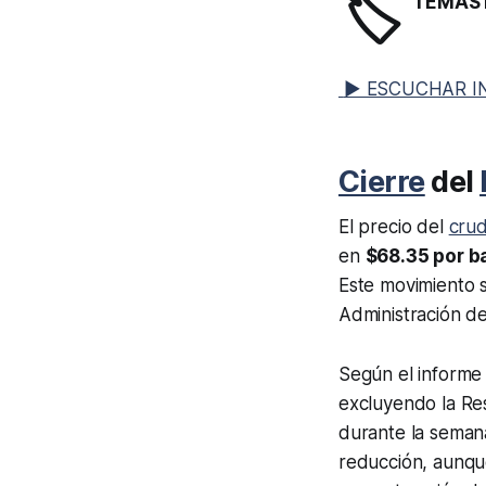
🏷️
TEMAS 
▶ ESCUCHAR I
Cierre
del
El precio del
cru
en
$68.35 por ba
Este movimiento s
Administración de
Según el informe 
excluyendo la Res
durante la semana
reducción, aunque