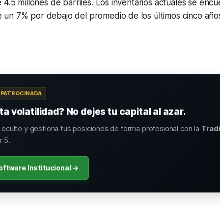
 4.5 millones de barriles. Los inventarios actuales se enc
un 7% por debajo del promedio de los últimos cinco año
A PATROCINADA
a volatilidad? No dejes tu capital al azar.
o oculto y gestiona tus posiciones de forma profesional con la
Trad
 5.
oftware Institucional →