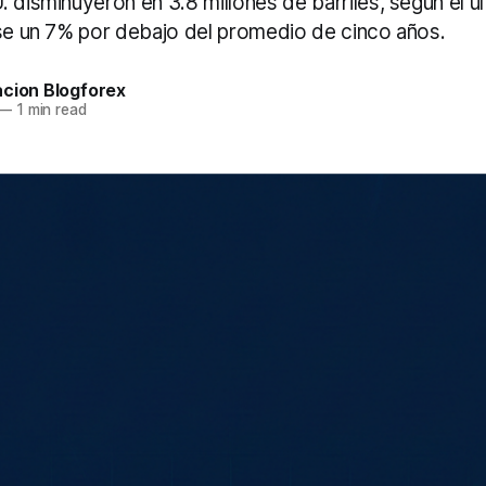
 disminuyeron en 3.8 millones de barriles, según el ú
ose un 7% por debajo del promedio de cinco años.
acion Blogforex
—
1 min read