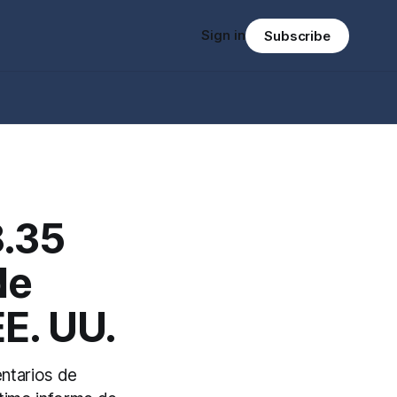
Sign in
Subscribe
8.35
de
EE. UU.
entarios de