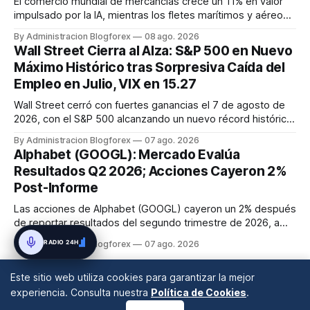
El comercio mundial de mercancías crece un 11% en valor
impulsado por la IA, mientras los fletes marítimos y aéreos
mantienen su volatilidad y precios elevados por
By Administracion Blogforex
08 ago. 2026
disrupciones geopolíticas y congestión. La financiación del
Wall Street Cierra al Alza: S&P 500 en Nuevo
comercio, que depende en un 90% del crédito, se digitaliza
Máximo Histórico tras Sorpresiva Caída del
y el mercado...
Empleo en Julio, VIX en 15.27
Wall Street cerró con fuertes ganancias el 7 de agosto de
2026, con el S&P 500 alcanzando un nuevo récord histórico
de 7,757.64 puntos (+0.6%). El Dow Jones subió 0.3% a
By Administracion Blogforex
07 ago. 2026
54,036.93 y el Nasdaq Composite escaló 1.3% a 26,690.62.
Alphabet (GOOGL): Mercado Evalúa
El impulso provino de un informe de empleo de julio
Resultados Q2 2026; Acciones Cayeron 2%
inesperadamente ...
Post-Informe
Las acciones de Alphabet (GOOGL) cayeron un 2% después
de reportar resultados del segundo trimestre de 2026, a
pesar de superar las expectativas en ingresos de la nube y
RADIO 24H
By Administracion Blogforex
07 ago. 2026
usuarios de Gemini, en un mercado que evalúa el impacto
de las inversiones en IA.
Este sitio web utiliza cookies para garantizar la mejor
experiencia. Consulta nuestra
Política de Cookies
.