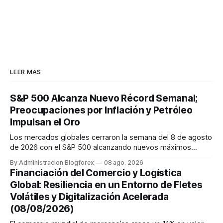
LEER MÁS
S&P 500 Alcanza Nuevo Récord Semanal;
Preocupaciones por Inflación y Petróleo
Impulsan el Oro
Los mercados globales cerraron la semana del 8 de agosto
de 2026 con el S&P 500 alcanzando nuevos máximos
históricos impulsado por el sector tecnológico y la IA. La
By Administracion Blogforex
08 ago. 2026
renta fija vio una caída en los rendimientos del Tesoro de
Financiación del Comercio y Logística
EE. UU. tras un informe de empleo más débil. El petróleo se
Global: Resiliencia en un Entorno de Fletes
mantuvo al ...
Volátiles y Digitalización Acelerada
(08/08/2026)