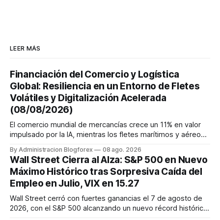
LEER MÁS
Financiación del Comercio y Logística
Global: Resiliencia en un Entorno de Fletes
Volátiles y Digitalización Acelerada
(08/08/2026)
El comercio mundial de mercancías crece un 11% en valor
impulsado por la IA, mientras los fletes marítimos y aéreos
mantienen su volatilidad y precios elevados por
By Administracion Blogforex
08 ago. 2026
disrupciones geopolíticas y congestión. La financiación del
Wall Street Cierra al Alza: S&P 500 en Nuevo
comercio, que depende en un 90% del crédito, se digitaliza
Máximo Histórico tras Sorpresiva Caída del
y el mercado...
Empleo en Julio, VIX en 15.27
Wall Street cerró con fuertes ganancias el 7 de agosto de
2026, con el S&P 500 alcanzando un nuevo récord histórico
de 7,757.64 puntos (+0.6%). El Dow Jones subió 0.3% a