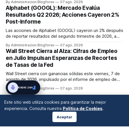
By Administracion Blogforex
07 ago. 2026
54,036.93 y el Nasdaq Composite escaló 1.3% a 26,690.62.
Alphabet (GOOGL): Mercado Evalúa
El impulso provino de un informe de empleo de julio
Resultados Q2 2026; Acciones Cayeron 2%
inesperadamente ...
Post-Informe
Las acciones de Alphabet (GOOGL) cayeron un 2% después
de reportar resultados del segundo trimestre de 2026, a
pesar de superar las expectativas en ingresos de la nube y
By Administracion Blogforex
07 ago. 2026
usuarios de Gemini, en un mercado que evalúa el impacto
Wall Street Cierra al Alza: Cifras de Empleo
de las inversiones en IA.
en Julio Impulsan Esperanzas de Recortes
de Tasas de la Fed
Wall Street cierra con ganancias sólidas este viernes, 7 de
agosto de 2026, impulsado por el informe de empleo de
julio que mostró una pérdida inesperada de 23,000 puestos
RADIO 24H
By Administracion Blogforex
07 ago. 2026
de trabajo. Este dato macroeconómico incrementó las
expectativas de que la Reserva Federal pueda flexibilizar su
Este sitio web utiliza cookies para garantizar la mejor
política m...
experiencia. Consulta nuestra
Política de Cookies
.
Aceptar