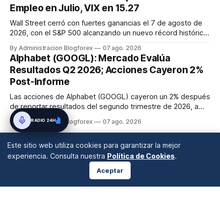
Empleo en Julio, VIX en 15.27
Wall Street cerró con fuertes ganancias el 7 de agosto de
2026, con el S&P 500 alcanzando un nuevo récord histórico
de 7,757.64 puntos (+0.6%). El Dow Jones subió 0.3% a
By Administracion Blogforex
07 ago. 2026
54,036.93 y el Nasdaq Composite escaló 1.3% a 26,690.62.
Alphabet (GOOGL): Mercado Evalúa
El impulso provino de un informe de empleo de julio
Resultados Q2 2026; Acciones Cayeron 2%
inesperadamente ...
Post-Informe
Las acciones de Alphabet (GOOGL) cayeron un 2% después
de reportar resultados del segundo trimestre de 2026, a
pesar de superar las expectativas en ingresos de la nube y
RADIO 24H
By Administracion Blogforex
07 ago. 2026
usuarios de Gemini, en un mercado que evalúa el impacto
de las inversiones en IA.
Este sitio web utiliza cookies para garantizar la mejor
experiencia. Consulta nuestra
Política de Cookies
.
Aceptar
ANÁLISIS DE MERCADOS