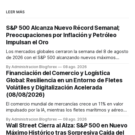
LEER MÁS
S&P 500 Alcanza Nuevo Récord Semanal;
Preocupaciones por Inflación y Petróleo
Impulsan el Oro
Los mercados globales cerraron la semana del 8 de agosto
de 2026 con el S&P 500 alcanzando nuevos máximos
históricos impulsado por el sector tecnológico y la IA. La
By Administracion Blogforex
08 ago. 2026
renta fija vio una caída en los rendimientos del Tesoro de
Financiación del Comercio y Logística
EE. UU. tras un informe de empleo más débil. El petróleo se
Global: Resiliencia en un Entorno de Fletes
mantuvo al ...
Volátiles y Digitalización Acelerada
(08/08/2026)
El comercio mundial de mercancías crece un 11% en valor
impulsado por la IA, mientras los fletes marítimos y aéreos
mantienen su volatilidad y precios elevados por
By Administracion Blogforex
08 ago. 2026
disrupciones geopolíticas y congestión. La financiación del
Wall Street Cierra al Alza: S&P 500 en Nuevo
comercio, que depende en un 90% del crédito, se digitaliza
Máximo Histórico tras Sorpresiva Caída del
y el mercado...