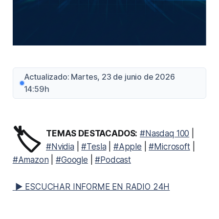
Actualizado: Martes, 23 de junio de 2026
14:59h
🏷️
TEMAS DESTACADOS:
#Nasdaq 100
|
#Nvidia
|
#Tesla
|
#Apple
|
#Microsoft
|
#Amazon
|
#Google
|
#Podcast
▶ ESCUCHAR INFORME EN RADIO 24H