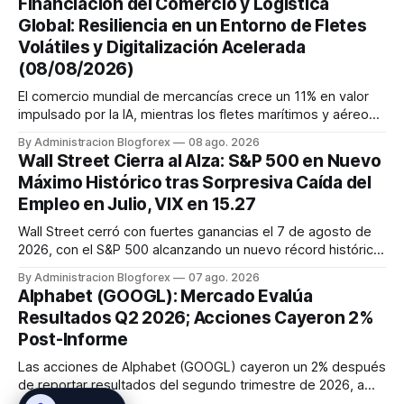
Financiación del Comercio y Logística
EE. UU. tras un informe de empleo más débil. El petróleo se
Global: Resiliencia en un Entorno de Fletes
mantuvo al ...
Volátiles y Digitalización Acelerada
(08/08/2026)
El comercio mundial de mercancías crece un 11% en valor
impulsado por la IA, mientras los fletes marítimos y aéreos
mantienen su volatilidad y precios elevados por
By Administracion Blogforex
08 ago. 2026
disrupciones geopolíticas y congestión. La financiación del
Wall Street Cierra al Alza: S&P 500 en Nuevo
comercio, que depende en un 90% del crédito, se digitaliza
Máximo Histórico tras Sorpresiva Caída del
y el mercado...
Empleo en Julio, VIX en 15.27
Wall Street cerró con fuertes ganancias el 7 de agosto de
2026, con el S&P 500 alcanzando un nuevo récord histórico
de 7,757.64 puntos (+0.6%). El Dow Jones subió 0.3% a
By Administracion Blogforex
07 ago. 2026
54,036.93 y el Nasdaq Composite escaló 1.3% a 26,690.62.
Alphabet (GOOGL): Mercado Evalúa
El impulso provino de un informe de empleo de julio
Resultados Q2 2026; Acciones Cayeron 2%
inesperadamente ...
Post-Informe
Las acciones de Alphabet (GOOGL) cayeron un 2% después
de reportar resultados del segundo trimestre de 2026, a
pesar de superar las expectativas en ingresos de la nube y