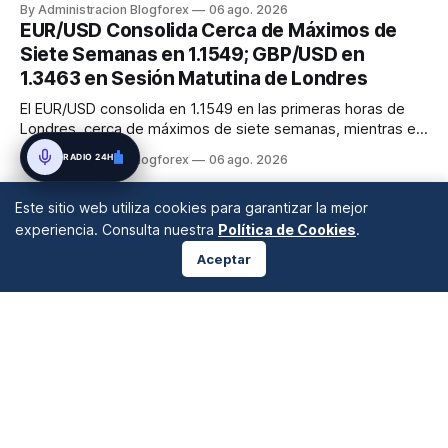
By Administracion Blogforex
06 ago. 2026
apunta a la resistencia de 1.1620. La Libra Esterlina, por su
EUR/USD Consolida Cerca de Máximos de
parte, busca romper la resistencia de 1.3500 contra el
Siete Semanas en 1.1549; GBP/USD en
Dólar, mie...
1.3463 en Sesión Matutina de Londres
El EUR/USD consolida en 1.1549 en las primeras horas de
Londres, cerca de máximos de siete semanas, mientras el
GBP/USD se estabiliza en 1.3463. Ambos pares reflejan el
RADIO 24H
By Administracion Blogforex
06 ago. 2026
mejoramiento del sentimiento de riesgo y la debilidad del
dólar, con el Cable en fase de toma de beneficios y a la
Este sitio web utiliza cookies para garantizar la mejor
espera de d...
experiencia. Consulta nuestra
Política de Cookies
.
Aceptar
ANÁLISIS DE MERCADOS
Desde 2008 en A Coruña, Galicia, España |
info@blogforex.es
QUIÉNES SOMOS
AVISO LEGAL
PRIVACIDAD
COOKIES
© 2026 BlogForex.es.