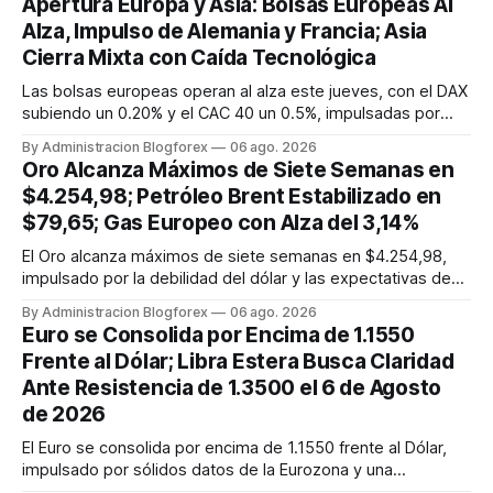
Apertura Europa y Asia: Bolsas Europeas Al
Alza, Impulso de Alemania y Francia; Asia
Cierra Mixta con Caída Tecnológica
Las bolsas europeas operan al alza este jueves, con el DAX
subiendo un 0.20% y el CAC 40 un 0.5%, impulsadas por
datos manufactureros positivos en Alemania y la mejora de
By Administracion Blogforex
06 ago. 2026
la actividad en la Eurozona. Asia cierra mixta; el Nikkei 225 y
Oro Alcanza Máximos de Siete Semanas en
el Hang Seng caen por la debilidad tecnológica, mientras
$4.254,98; Petróleo Brent Estabilizado en
que...
$79,65; Gas Europeo con Alza del 3,14%
El Oro alcanza máximos de siete semanas en $4.254,98,
impulsado por la debilidad del dólar y las expectativas de
tipos. El Petróleo Brent se estabiliza cerca de $79,65, y el
By Administracion Blogforex
06 ago. 2026
WTI en $75,78, afectados por el acuerdo en Ormuz. El Gas
Euro se Consolida por Encima de 1.1550
Natural europeo (TTF) sube un 3,14% a 54,05 EUR/MWh.
Frente al Dólar; Libra Estera Busca Claridad
Ante Resistencia de 1.3500 el 6 de Agosto
de 2026
El Euro se consolida por encima de 1.1550 frente al Dólar,
impulsado por sólidos datos de la Eurozona y una
perspectiva alcista en los indicadores técnicos. El EUR/USD