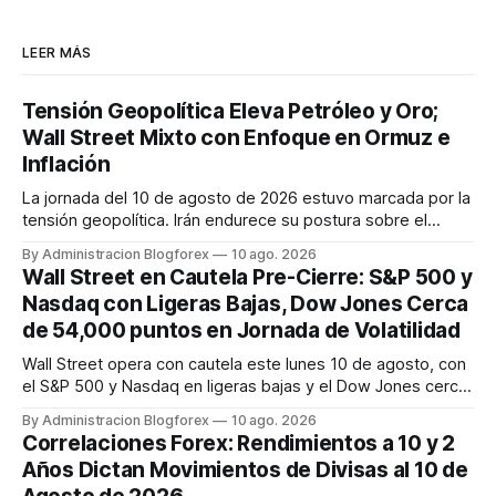
LEER MÁS
Tensión Geopolítica Eleva Petróleo y Oro;
Wall Street Mixto con Enfoque en Ormuz e
Inflación
La jornada del 10 de agosto de 2026 estuvo marcada por la
tensión geopolítica. Irán endurece su postura sobre el
Estrecho de Ormuz, provocando un alza en los precios del
By Administracion Blogforex
10 ago. 2026
petróleo Brent a $84.45 y WTI a $78.18. El oro mantiene su
Wall Street en Cautela Pre-Cierre: S&P 500 y
impulso alcista, alcanzando los $4,349.81 por onza. Wall
Nasdaq con Ligeras Bajas, Dow Jones Cerca
Street ce...
de 54,000 puntos en Jornada de Volatilidad
Wall Street opera con cautela este lunes 10 de agosto, con
el S&P 500 y Nasdaq en ligeras bajas y el Dow Jones cerca
de los 54,000 puntos. La jornada está marcada por la
By Administracion Blogforex
10 ago. 2026
volatilidad, la preocupación por los riesgos geopolíticos en
Correlaciones Forex: Rendimientos a 10 y 2
Oriente Medio que elevan el precio del petróleo, y la
Años Dictan Movimientos de Divisas al 10 de
expectativ...