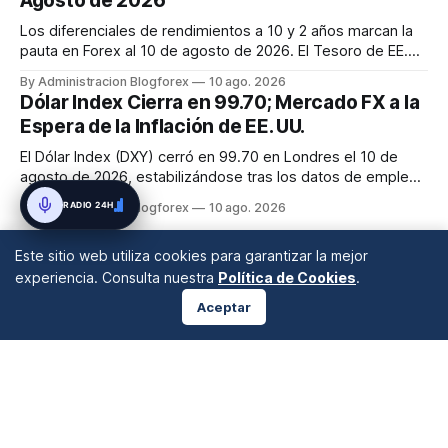
Agosto de 2026
Los diferenciales de rendimientos a 10 y 2 años marcan la
pauta en Forex al 10 de agosto de 2026. El Tesoro de EE.
UU. a 10 años se sitúa en 4.69% y el de 2 años en 4.22%,
By Administracion Blogforex
10 ago. 2026
con la curva 2/10 en 45.7 puntos básicos, señalando una
Dólar Index Cierra en 99.70; Mercado FX a la
perspectiva de 'tasas más altas por más tiempo'. Alemania
Espera de la Inflación de EE. UU.
registra ...
El Dólar Index (DXY) cerró en 99.70 en Londres el 10 de
agosto de 2026, estabilizándose tras los datos de empleo
de EE. UU. El euro y la libra se mantuvieron estables,
RADIO 24H
By Administracion Blogforex
10 ago. 2026
mientras el yen se debilitó. Los mercados esperan el IPC
de EE. UU. para la dirección de la Fed.
Este sitio web utiliza cookies para garantizar la mejor
experiencia. Consulta nuestra
Política de Cookies
.
Aceptar
ANÁLISIS DE MERCADOS
Desde 2008 en A Coruña, Galicia, España |
info@blogforex.es
QUIÉNES SOMOS
AVISO LEGAL
PRIVACIDAD
COOKIES