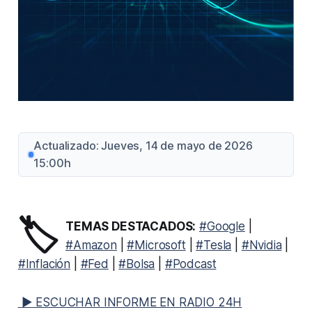
Actualizado: Jueves, 14 de mayo de 2026
15:00h
🏷️
TEMAS DESTACADOS:
#Google
|
#Amazon
|
#Microsoft
|
#Tesla
|
#Nvidia
|
#Inflación
|
#Fed
|
#Bolsa
|
#Podcast
▶ ESCUCHAR INFORME EN RADIO 24H