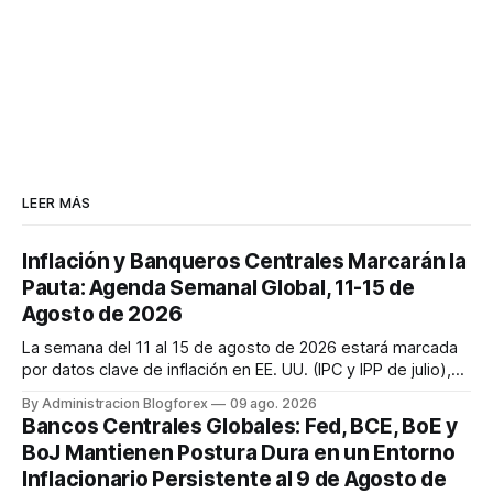
LEER MÁS
Inflación y Banqueros Centrales Marcarán la
Pauta: Agenda Semanal Global, 11-15 de
Agosto de 2026
La semana del 11 al 15 de agosto de 2026 estará marcada
por datos clave de inflación en EE. UU. (IPC y IPP de julio),
discursos de la Fed y ventas minoristas, así como la
By Administracion Blogforex
09 ago. 2026
decisión de tipos del RBA y la estimación del PIB del Reino
Bancos Centrales Globales: Fed, BCE, BoE y
Unido. Los mercados cierran la semana con un sentimiento
BoJ Mantienen Postura Dura en un Entorno
mixto, ...
Inflacionario Persistente al 9 de Agosto de