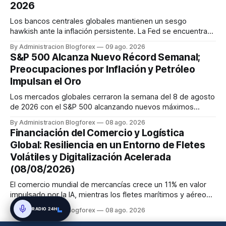
2026
Los bancos centrales globales mantienen un sesgo
hawkish ante la inflación persistente. La Fed se encuentra
dividida, pero se espera una subida en septiembre. El BCE
By Administracion Blogforex
09 ago. 2026
también se inclina hacia una subida de tasas en septiembre.
S&P 500 Alcanza Nuevo Récord Semanal;
El Banco de Inglaterra mantiene su tasa, pero con un comité
Preocupaciones por Inflación y Petróleo
dividido ...
Impulsan el Oro
Los mercados globales cerraron la semana del 8 de agosto
de 2026 con el S&P 500 alcanzando nuevos máximos
históricos impulsado por el sector tecnológico y la IA. La
By Administracion Blogforex
08 ago. 2026
renta fija vio una caída en los rendimientos del Tesoro de
Financiación del Comercio y Logística
EE. UU. tras un informe de empleo más débil. El petróleo se
Global: Resiliencia en un Entorno de Fletes
mantuvo al ...
Volátiles y Digitalización Acelerada
(08/08/2026)
El comercio mundial de mercancías crece un 11% en valor
impulsado por la IA, mientras los fletes marítimos y aéreos
mantienen su volatilidad y precios elevados por
RADIO 24H
By Administracion Blogforex
08 ago. 2026
disrupciones geopolíticas y congestión. La financiación del
comercio, que depende en un 90% del crédito, se digitaliza