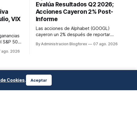
Evalúa Resultados Q2 2026;
iva
Acciones Cayeron 2% Post-
lio, VIX
Informe
Las acciones de Alphabet (GOOGL)
cayeron un 2% después de reportar
 ganancias
resultados del segundo trimestre de
el S&P 500
By Administracion Blogforex
07 ago. 2026
2026, a pesar de superar las
istórico de
 ago. 2026
expectativas en ingresos de la nube y
Dow Jones
usuarios de Gemini, en un mercado que
Nasdaq
evalúa el impacto de las inversiones en
90.62. El
IA.
e de
te ...
a de Cookies
.
Aceptar