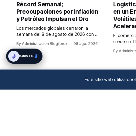
Récord Semanal;
Logístic
Preocupaciones por Inflación
en un E
y Petróleo Impulsan el Oro
Volátile
Acelera
Los mercados globales cerraron la
semana del 8 de agosto de 2026 con el
El comerci
S&P 500 alcanzando nuevos máximos
crece un 1
By Administracion Blogforex
08 ago. 2026
históricos impulsado por el sector
IA, mientra
By Administ
tecnológico y la IA. La renta fija vio una
aéreos man
RADIO 24H
caída en los rendimientos del Tesoro de
precios el
EE. UU. tras un informe de empleo más
geopolític
débil. El petróleo se mantuvo al ...
financiaci
en un 90% d
Este sitio web utiliza co
mercado...