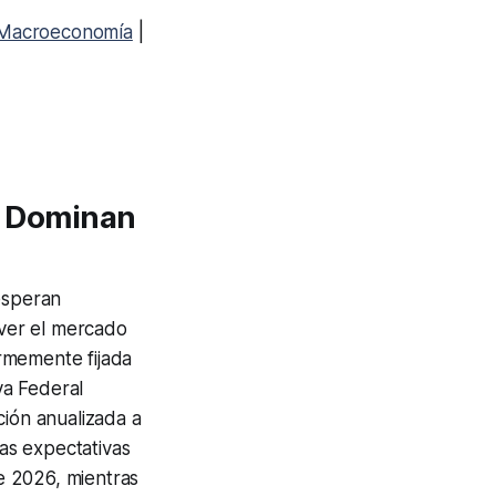
Macroeconomía
|
Dominan
esperan
ver el mercado
rmemente fijada
va Federal
ción anualizada a
as expectativas
e 2026, mientras