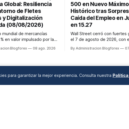
a Global: Resiliencia
500 en Nuevo Máximo
ntorno de Fletes
Histórico tras Sorpres
s y Digitalización
Caída del Empleo en Ju
da (08/08/2026)
en 15.27
o mundial de mercancías
Wall Street cerró con fuertes
1% en valor impulsado por la
el 7 de agosto de 2026, con 
s los fletes marítimos y
alcanzando un nuevo récord h
racion Blogforex
08 ago. 2026
By Administracion Blogforex
07
tienen su volatilidad y
7,757.64 puntos (+0.6%). El 
evados por disrupciones
subió 0.3% a 54,036.93 y el 
as y congestión. La
Composite escaló 1.3% a 26,6
ón del comercio, que depende
impulso provino de un inform
el crédito, se digitaliza y el
empleo de julio inesperadamen
okies para garantizar la mejor experiencia. Consulta nuestra
Polític
ANÁLISIS DE MERCADOS
Desde 2008 en A Coruña, Galicia, España |
info@blogforex.es
QUIÉNES SOMOS
AVISO LEGAL
PRIVACIDAD
COOKIES
© 2026 BlogForex.es.