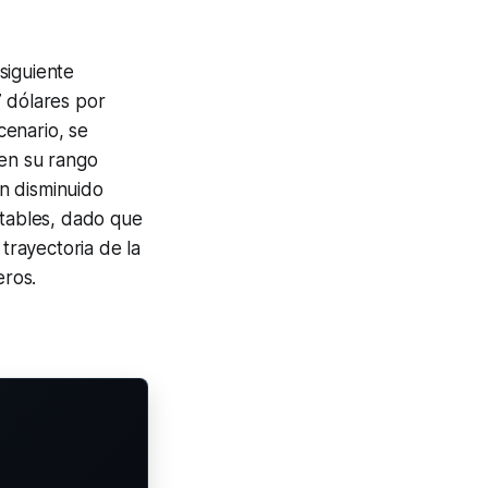
siguiente
7 dólares por
cenario, se
 en su rango
n disminuido
stables, dado que
 trayectoria de la
eros.