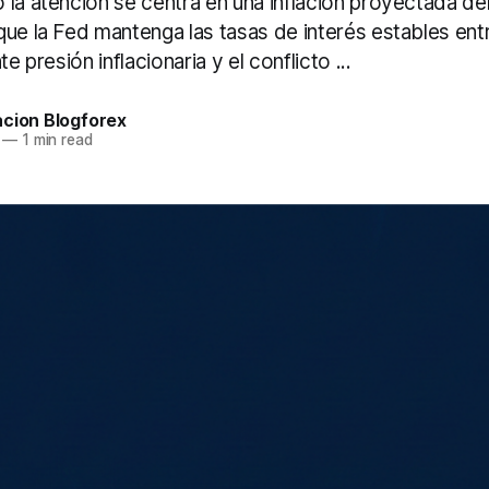
la atención se centra en una inflación proyectada de
que la Fed mantenga las tasas de interés estables e
te presión inflacionaria y el conflicto ...
acion Blogforex
—
1 min read