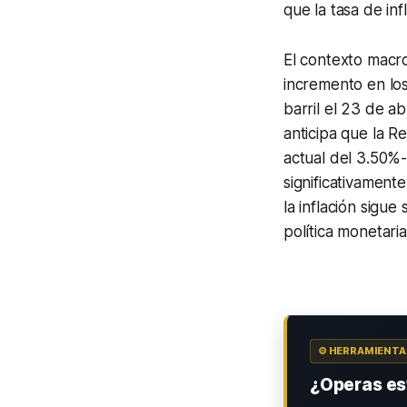
que la tasa de in
El contexto macr
incremento en lo
barril el 23 de ab
anticipa que la R
actual del 3.50%
significativament
la inflación sigu
política monetari
⚙️ HERRAMIENT
¿Operas est