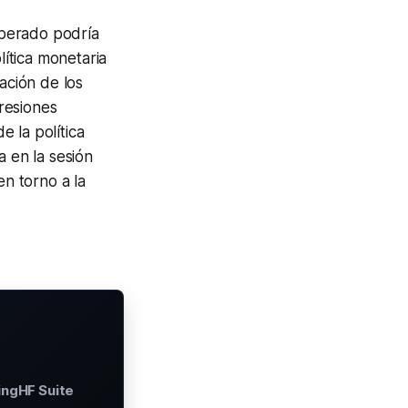
sperado podría
lítica monetaria
ación de los
presiones
e la política
 en la sesión
en torno a la
ingHF Suite