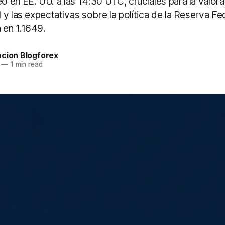
 en EE. UU. a las 14:30 UTC, cruciales para la valora
y las expectativas sobre la política de la Reserva Fed
en 1.1649.
acion Blogforex
—
1 min read