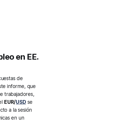
leo en EE.
cuestas de
ste informe, que
de trabajadores,
el
EUR/
USD
se
to a la sesión
micas en un