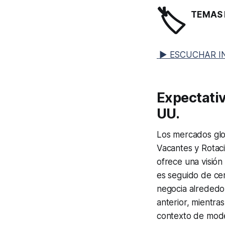
🏷️
TEMAS 
▶ ESCUCHAR I
Expectativ
UU.
Los mercados glo
Vacantes y Rotac
ofrece una visión
es seguido de cer
negocia alrededor
anterior, mientra
contexto de mo