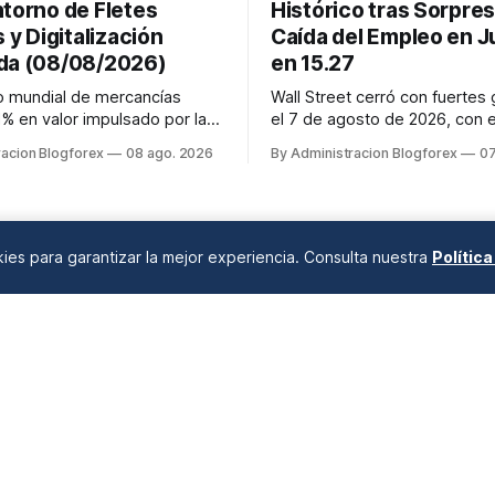
ntorno de Fletes
Histórico tras Sorpres
s y Digitalización
Caída del Empleo en Ju
da (08/08/2026)
en 15.27
o mundial de mercancías
Wall Street cerró con fuertes
1% en valor impulsado por la
el 7 de agosto de 2026, con 
s los fletes marítimos y
alcanzando un nuevo récord h
racion Blogforex
08 ago. 2026
By Administracion Blogforex
07
tienen su volatilidad y
7,757.64 puntos (+0.6%). El 
evados por disrupciones
subió 0.3% a 54,036.93 y el 
as y congestión. La
Composite escaló 1.3% a 26,6
ón del comercio, que depende
impulso provino de un inform
el crédito, se digitaliza y el
empleo de julio inesperadamen
okies para garantizar la mejor experiencia. Consulta nuestra
Polític
ANÁLISIS DE MERCADOS
Desde 2008 en A Coruña, Galicia, España |
info@blogforex.es
QUIÉNES SOMOS
AVISO LEGAL
PRIVACIDAD
COOKIES
© 2026 BlogForex.es.