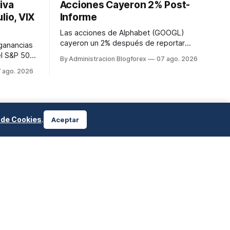
iva
Acciones Cayeron 2% Post-
lio, VIX
Informe
Las acciones de Alphabet (GOOGL)
cayeron un 2% después de reportar
 ganancias
resultados del segundo trimestre de
el S&P 500
By Administracion Blogforex
07 ago. 2026
2026, a pesar de superar las
istórico de
 ago. 2026
expectativas en ingresos de la nube y
Dow Jones
usuarios de Gemini, en un mercado que
Nasdaq
evalúa el impacto de las inversiones en
90.62. El
IA.
e de
te ...
a de Cookies
.
Aceptar