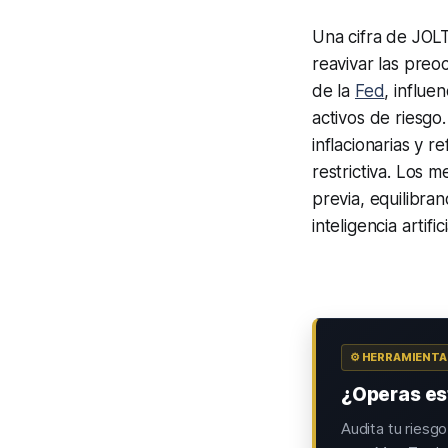
Una cifra de JOL
reavivar las preoc
de la
Fed
, influe
activos de riesgo.
inflacionarias y r
restrictiva. Los 
previa, equilibra
inteligencia artifi
⚙️ HERRAMIENT
¿Operas est
Audita tu riesg