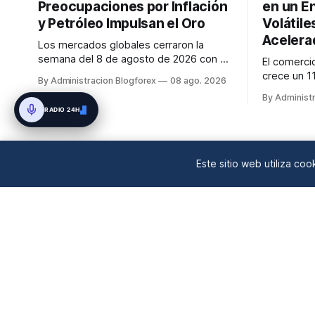
Preocupaciones por Inflación
en un E
y Petróleo Impulsan el Oro
Volátile
Acelera
Los mercados globales cerraron la
semana del 8 de agosto de 2026 con el
El comerci
S&P 500 alcanzando nuevos máximos
crece un 1
By Administracion Blogforex
08 ago. 2026
históricos impulsado por el sector
IA, mientra
By Administ
tecnológico y la IA. La renta fija vio una
aéreos man
RADIO 24H
caída en los rendimientos del Tesoro de
precios el
EE. UU. tras un informe de empleo más
geopolític
débil. El petróleo se mantuvo al ...
financiaci
en un 90% d
Este sitio web utiliza co
mercado...