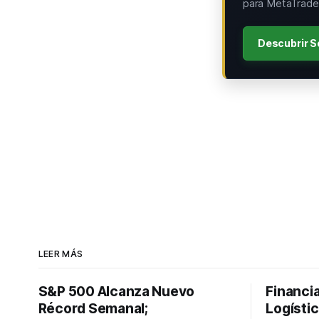
para MetaTrader
Descubrir S
LEER MÁS
S&P 500 Alcanza Nuevo
Financi
Récord Semanal;
Logístic