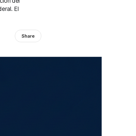
ción del
eral. El
Share