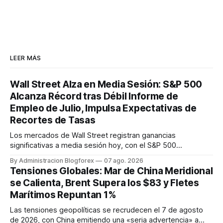
LEER MÁS
Wall Street Alza en Media Sesión: S&P 500
Alcanza Récord tras Débil Informe de
Empleo de Julio, Impulsa Expectativas de
Recortes de Tasas
Los mercados de Wall Street registran ganancias
significativas a media sesión hoy, con el S&P 500
alcanzando un nuevo récord histórico. La reacción se
By Administracion Blogforex
07 ago. 2026
produce tras un informe de empleo de julio más débil de lo
Tensiones Globales: Mar de China Meridional
esperado, que refuerza las expectativas de que la Reserva
se Calienta, Brent Supera los $83 y Fletes
Federal podría adoptar una ...
Marítimos Repuntan 1%
Las tensiones geopolíticas se recrudecen el 7 de agosto
de 2026, con China emitiendo una «seria advertencia» a