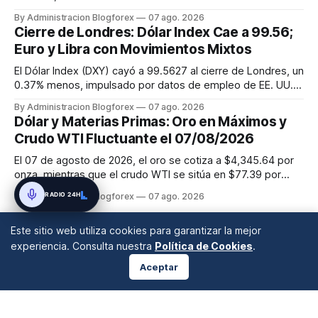
Filipinas por sus acciones en el Mar de China Meridional, lo
By Administracion Blogforex
07 ago. 2026
que eleva la inestabilidad regional. Paralelamente, los
Cierre de Londres: Dólar Index Cae a 99.56;
precios del petróleo Brent suben a 83,54 dólares por barril
Euro y Libra con Movimientos Mixtos
y el WT...
El Dólar Index (DXY) cayó a 99.5627 al cierre de Londres, un
0.37% menos, impulsado por datos de empleo de EE. UU.
más débiles. El EUR/USD avanzó un 0.28% hasta 1.1558,
By Administracion Blogforex
07 ago. 2026
mientras que el GBP/USD retrocedió un 0.12% a 1.3439, a la
Dólar y Materias Primas: Oro en Máximos y
espera del informe NFP.
Crudo WTI Fluctuante el 07/08/2026
El 07 de agosto de 2026, el oro se cotiza a $4,345.64 por
onza, mientras que el crudo WTI se sitúa en $77.39 por
barril. El Índice del Dólar Americano (DXY) se mantiene en
RADIO 24H
By Administracion Blogforex
07 ago. 2026
99.91, mostrando fortaleza. Tradicionalmente, el dólar tiene
una relación inversa con el oro y el petróleo, encareciendo
Este sitio web utiliza cookies para garantizar la mejor
es...
experiencia. Consulta nuestra
Política de Cookies
.
Aceptar