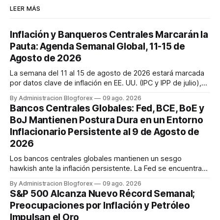
LEER MÁS
Inflación y Banqueros Centrales Marcarán la
Pauta: Agenda Semanal Global, 11-15 de
Agosto de 2026
La semana del 11 al 15 de agosto de 2026 estará marcada
por datos clave de inflación en EE. UU. (IPC y IPP de julio),
discursos de la Fed y ventas minoristas, así como la
By Administracion Blogforex
09 ago. 2026
decisión de tipos del RBA y la estimación del PIB del Reino
Bancos Centrales Globales: Fed, BCE, BoE y
Unido. Los mercados cierran la semana con un sentimiento
BoJ Mantienen Postura Dura en un Entorno
mixto, ...
Inflacionario Persistente al 9 de Agosto de
2026
Los bancos centrales globales mantienen un sesgo
hawkish ante la inflación persistente. La Fed se encuentra
dividida, pero se espera una subida en septiembre. El BCE
By Administracion Blogforex
09 ago. 2026
también se inclina hacia una subida de tasas en septiembre.
S&P 500 Alcanza Nuevo Récord Semanal;
El Banco de Inglaterra mantiene su tasa, pero con un comité
Preocupaciones por Inflación y Petróleo
dividido ...
Impulsan el Oro