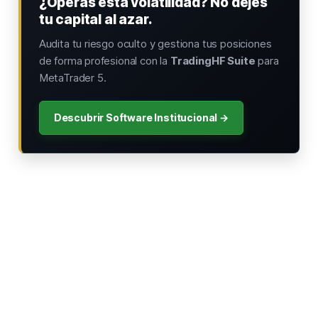
¿Operas esta volatilidad? No dejes
tu capital al azar.
Audita tu riesgo oculto y gestiona tus posiciones
de forma profesional con la
TradingHF Suite
para
MetaTrader 5.
Descubrir Software Institucional →