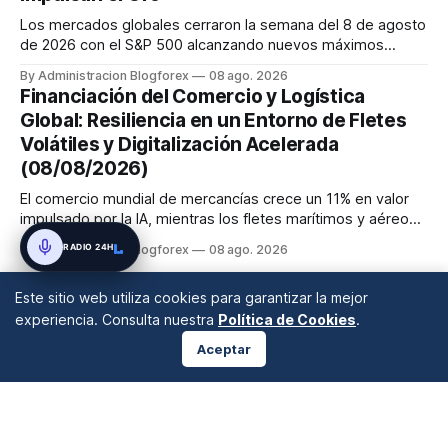
Los mercados globales cerraron la semana del 8 de agosto
de 2026 con el S&P 500 alcanzando nuevos máximos
históricos impulsado por el sector tecnológico y la IA. La
By Administracion Blogforex
08 ago. 2026
renta fija vio una caída en los rendimientos del Tesoro de
Financiación del Comercio y Logística
EE. UU. tras un informe de empleo más débil. El petróleo se
Global: Resiliencia en un Entorno de Fletes
mantuvo al ...
Volátiles y Digitalización Acelerada
(08/08/2026)
El comercio mundial de mercancías crece un 11% en valor
impulsado por la IA, mientras los fletes marítimos y aéreos
mantienen su volatilidad y precios elevados por
RADIO 24H
By Administracion Blogforex
08 ago. 2026
disrupciones geopolíticas y congestión. La financiación del
comercio, que depende en un 90% del crédito, se digitaliza
Este sitio web utiliza cookies para garantizar la mejor
y el mercado...
experiencia. Consulta nuestra
Política de Cookies
.
Aceptar
ANÁLISIS DE MERCADOS