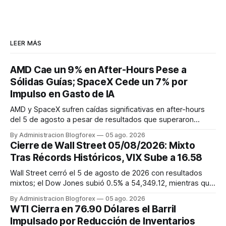
LEER MÁS
AMD Cae un 9% en After-Hours Pese a
Sólidas Guías; SpaceX Cede un 7% por
Impulso en Gasto de IA
AMD y SpaceX sufren caídas significativas en after-hours
del 5 de agosto a pesar de resultados que superaron
algunas expectativas, mientras que Owens Corning y
By Administracion Blogforex
05 ago. 2026
Bloomin' Brands presentan balances positivos.
Cierre de Wall Street 05/08/2026: Mixto
Tras Récords Históricos, VIX Sube a 16.58
Wall Street cerró el 5 de agosto de 2026 con resultados
mixtos; el Dow Jones subió 0.5% a 54,349.12, mientras que
el S&P 500 cayó 0.2% a 7,723.55 y el Nasdaq Composite
By Administracion Blogforex
05 ago. 2026
descendió 0.8% a 26,363.44. La jornada estuvo marcada
WTI Cierra en 76.90 Dólares el Barril
por la estabilización de los precios del petróleo gracias a
Impulsado por Reducción de Inventarios
las expectati...