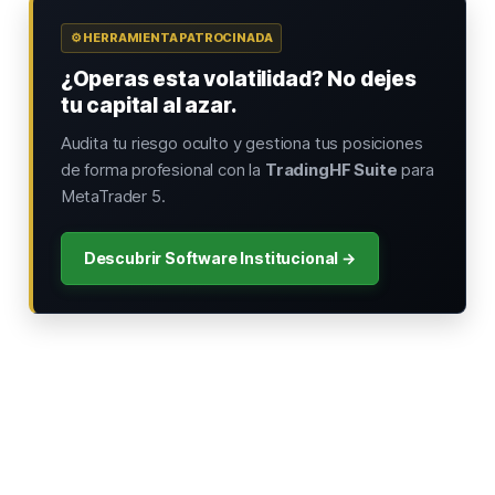
⚙️ HERRAMIENTA PATROCINADA
¿Operas esta volatilidad? No dejes
tu capital al azar.
Audita tu riesgo oculto y gestiona tus posiciones
de forma profesional con la
TradingHF Suite
para
MetaTrader 5.
Descubrir Software Institucional →