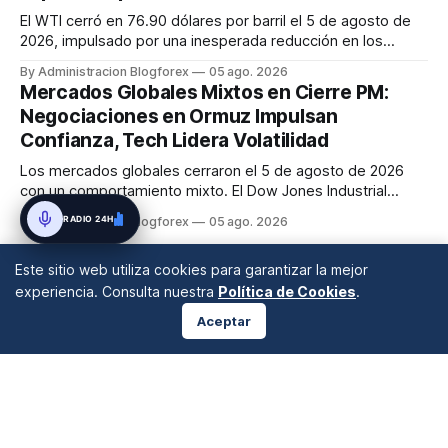
El WTI cerró en 76.90 dólares por barril el 5 de agosto de
2026, impulsado por una inesperada reducción en los
inventarios de crudo de EE. UU. que proporcionó soporte al
By Administracion Blogforex
05 ago. 2026
mercado.
Mercados Globales Mixtos en Cierre PM:
Negociaciones en Ormuz Impulsan
Confianza, Tech Lidera Volatilidad
Los mercados globales cerraron el 5 de agosto de 2026
con un comportamiento mixto. El Dow Jones Industrial
Average subió un 0.9% a nuevos máximos, mientras que el
RADIO 24H
By Administracion Blogforex
05 ago. 2026
Nasdaq Composite cayó un 0.4%. El petróleo mostró
volatilidad, con el WTI en 75.64 USD y el Brent en 79.79
Este sitio web utiliza cookies para garantizar la mejor
USD, influenciado por las...
experiencia. Consulta nuestra
Política de Cookies
.
Aceptar
ANÁLISIS DE MERCADOS
Desde 2008 en A Coruña, Galicia, España |
info@blogforex.es