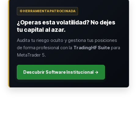
⚙️ HERRAMIENTA PATROCINADA
¿Operas esta volatilidad? No dejes
tu capital al azar.
Audita tu riesgo oculto y gestiona tus posiciones
de forma profesional con la
TradingHF Suite
para
MetaTrader 5.
Descubrir Software Institucional →