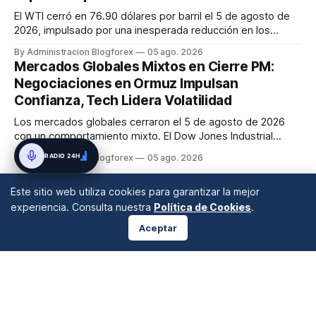
El WTI cerró en 76.90 dólares por barril el 5 de agosto de
2026, impulsado por una inesperada reducción en los
inventarios de crudo de EE. UU. que proporcionó soporte al
By Administracion Blogforex
05 ago. 2026
mercado.
Mercados Globales Mixtos en Cierre PM:
Negociaciones en Ormuz Impulsan
Confianza, Tech Lidera Volatilidad
Los mercados globales cerraron el 5 de agosto de 2026
con un comportamiento mixto. El Dow Jones Industrial
Average subió un 0.9% a nuevos máximos, mientras que el
RADIO 24H
By Administracion Blogforex
05 ago. 2026
Nasdaq Composite cayó un 0.4%. El petróleo mostró
volatilidad, con el WTI en 75.64 USD y el Brent en 79.79
Este sitio web utiliza cookies para garantizar la mejor
USD, influenciado por las...
experiencia. Consulta nuestra
Política de Cookies
.
Aceptar
ANÁLISIS DE MERCADOS
Desde 2008 en A Coruña, Galicia, España |
info@blogforex.es