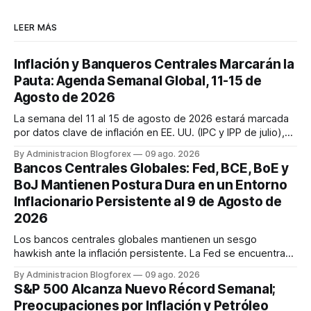
LEER MÁS
Inflación y Banqueros Centrales Marcarán la
Pauta: Agenda Semanal Global, 11-15 de
Agosto de 2026
La semana del 11 al 15 de agosto de 2026 estará marcada
por datos clave de inflación en EE. UU. (IPC y IPP de julio),
discursos de la Fed y ventas minoristas, así como la
By Administracion Blogforex
09 ago. 2026
decisión de tipos del RBA y la estimación del PIB del Reino
Bancos Centrales Globales: Fed, BCE, BoE y
Unido. Los mercados cierran la semana con un sentimiento
BoJ Mantienen Postura Dura en un Entorno
mixto, ...
Inflacionario Persistente al 9 de Agosto de
2026
Los bancos centrales globales mantienen un sesgo
hawkish ante la inflación persistente. La Fed se encuentra
dividida, pero se espera una subida en septiembre. El BCE
By Administracion Blogforex
09 ago. 2026
también se inclina hacia una subida de tasas en septiembre.
S&P 500 Alcanza Nuevo Récord Semanal;
El Banco de Inglaterra mantiene su tasa, pero con un comité
Preocupaciones por Inflación y Petróleo
dividido ...