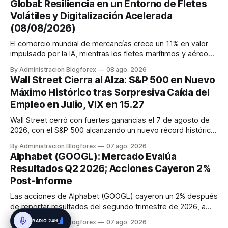
Global: Resiliencia en un Entorno de Fletes
mantuvo al ...
Volátiles y Digitalización Acelerada
(08/08/2026)
El comercio mundial de mercancías crece un 11% en valor
impulsado por la IA, mientras los fletes marítimos y aéreos
mantienen su volatilidad y precios elevados por
By Administracion Blogforex
08 ago. 2026
disrupciones geopolíticas y congestión. La financiación del
Wall Street Cierra al Alza: S&P 500 en Nuevo
comercio, que depende en un 90% del crédito, se digitaliza
Máximo Histórico tras Sorpresiva Caída del
y el mercado...
Empleo en Julio, VIX en 15.27
Wall Street cerró con fuertes ganancias el 7 de agosto de
2026, con el S&P 500 alcanzando un nuevo récord histórico
de 7,757.64 puntos (+0.6%). El Dow Jones subió 0.3% a
By Administracion Blogforex
07 ago. 2026
54,036.93 y el Nasdaq Composite escaló 1.3% a 26,690.62.
Alphabet (GOOGL): Mercado Evalúa
El impulso provino de un informe de empleo de julio
Resultados Q2 2026; Acciones Cayeron 2%
inesperadamente ...
Post-Informe
Las acciones de Alphabet (GOOGL) cayeron un 2% después
de reportar resultados del segundo trimestre de 2026, a
pesar de superar las expectativas en ingresos de la nube y
RADIO 24H
By Administracion Blogforex
07 ago. 2026
usuarios de Gemini, en un mercado que evalúa el impacto