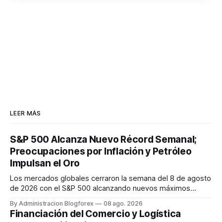
LEER MÁS
S&P 500 Alcanza Nuevo Récord Semanal;
Preocupaciones por Inflación y Petróleo
Impulsan el Oro
Los mercados globales cerraron la semana del 8 de agosto
de 2026 con el S&P 500 alcanzando nuevos máximos
históricos impulsado por el sector tecnológico y la IA. La
By Administracion Blogforex
08 ago. 2026
renta fija vio una caída en los rendimientos del Tesoro de
Financiación del Comercio y Logística
EE. UU. tras un informe de empleo más débil. El petróleo se