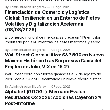
históricos impulsado por el sector tecnológico y la IA. La
By Administracion Blogforex
08 ago. 2026
renta fija vio una caída en los rendimientos del Tesoro de
Financiación del Comercio y Logística
EE. UU. tras un informe de empleo más débil. El petróleo se
Global: Resiliencia en un Entorno de Fletes
mantuvo al ...
Volátiles y Digitalización Acelerada
(08/08/2026)
El comercio mundial de mercancías crece un 11% en valor
impulsado por la IA, mientras los fletes marítimos y aéreos
mantienen su volatilidad y precios elevados por
By Administracion Blogforex
08 ago. 2026
disrupciones geopolíticas y congestión. La financiación del
Wall Street Cierra al Alza: S&P 500 en Nuevo
comercio, que depende en un 90% del crédito, se digitaliza
Máximo Histórico tras Sorpresiva Caída del
y el mercado...
Empleo en Julio, VIX en 15.27
Wall Street cerró con fuertes ganancias el 7 de agosto de
2026, con el S&P 500 alcanzando un nuevo récord histórico
de 7,757.64 puntos (+0.6%). El Dow Jones subió 0.3% a
By Administracion Blogforex
07 ago. 2026
54,036.93 y el Nasdaq Composite escaló 1.3% a 26,690.62.
Alphabet (GOOGL): Mercado Evalúa
El impulso provino de un informe de empleo de julio
Resultados Q2 2026; Acciones Cayeron 2%
inesperadamente ...
Post-Informe