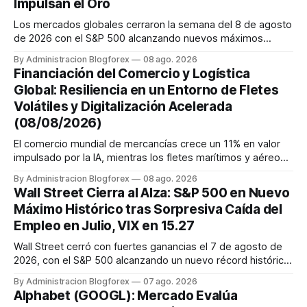
Impulsan el Oro
Los mercados globales cerraron la semana del 8 de agosto
de 2026 con el S&P 500 alcanzando nuevos máximos
históricos impulsado por el sector tecnológico y la IA. La
By Administracion Blogforex
08 ago. 2026
renta fija vio una caída en los rendimientos del Tesoro de
Financiación del Comercio y Logística
EE. UU. tras un informe de empleo más débil. El petróleo se
Global: Resiliencia en un Entorno de Fletes
mantuvo al ...
Volátiles y Digitalización Acelerada
(08/08/2026)
El comercio mundial de mercancías crece un 11% en valor
impulsado por la IA, mientras los fletes marítimos y aéreos
mantienen su volatilidad y precios elevados por
By Administracion Blogforex
08 ago. 2026
disrupciones geopolíticas y congestión. La financiación del
Wall Street Cierra al Alza: S&P 500 en Nuevo
comercio, que depende en un 90% del crédito, se digitaliza
Máximo Histórico tras Sorpresiva Caída del
y el mercado...
Empleo en Julio, VIX en 15.27
Wall Street cerró con fuertes ganancias el 7 de agosto de
2026, con el S&P 500 alcanzando un nuevo récord histórico
de 7,757.64 puntos (+0.6%). El Dow Jones subió 0.3% a
By Administracion Blogforex
07 ago. 2026
54,036.93 y el Nasdaq Composite escaló 1.3% a 26,690.62.
Alphabet (GOOGL): Mercado Evalúa
El impulso provino de un informe de empleo de julio