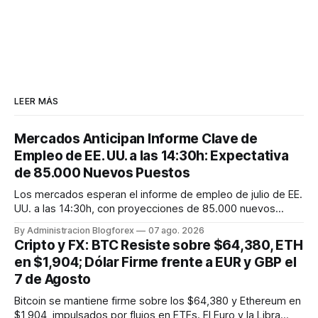
LEER MÁS
Mercados Anticipan Informe Clave de
Empleo de EE. UU. a las 14:30h: Expectativa
de 85.000 Nuevos Puestos
Los mercados esperan el informe de empleo de julio de EE.
UU. a las 14:30h, con proyecciones de 85.000 nuevos
empleos y una tasa de desempleo del 4,2%. La fortaleza
By Administracion Blogforex
07 ago. 2026
subyacente del mercado laboral, junto con la inflación,
Cripto y FX: BTC Resiste sobre $64,380, ETH
influirá en la futura política de la Fed.
en $1,904; Dólar Firme frente a EUR y GBP el
7 de Agosto
Bitcoin se mantiene firme sobre los $64,380 y Ethereum en
$1,904, impulsados por flujos en ETFs. El Euro y la Libra