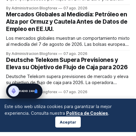
muestran estabilidad frente a un Dólar que cede
By Administracion Blogforex
07 ago. 2026
ligeramente ante el Yen.
Mercados Globales al Mediodía: Petróleo en
Alza por Ormuz y Cautela Antes de Datos de
Empleo en EE.UU.
Los mercados globales muestran un comportamiento mixto
al mediodía del 7 de agosto de 2026. Las bolsas europeas
avanzan modestamente, mientras que Asia cerró con
By Administracion Blogforex
07 ago. 2026
resultados dispares y los futuros de EE.UU. se muestran
Deutsche Telekom Supera Previsiones y
planos tras las caídas del jueves. El petróleo Brent supera
Eleva su Objetivo de Flujo de Caja para 2026
los 83 dólares y ...
Deutsche Telekom supera previsiones de mercado y eleva
su objetivo de flujo de caja para 2026. La operadora
alemana también amplía su programa de recompra de
RADIO 24H
By Administracion Blogforex
07 ago. 2026
acciones en 3.000 millones de euros, totalizando 5.000
millones, impulsando sus acciones un 6,3%.
Este sitio web utiliza cookies para garantizar la mejor
experiencia. Consulta nuestra
Política de Cookies
.
Aceptar