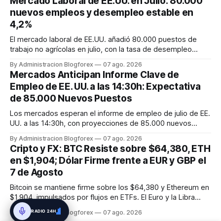
Mercado Laboral de EE.UU. en Julio: 80.000
nuevos empleos y desempleo estable en
4,2%
El mercado laboral de EE.UU. añadió 80.000 puestos de
trabajo no agrícolas en julio, con la tasa de desempleo
manteniéndose en el 4,2% y el crecimiento salarial en un
By Administracion Blogforex
07 ago. 2026
3,5%.
Mercados Anticipan Informe Clave de
Empleo de EE. UU. a las 14:30h: Expectativa
de 85.000 Nuevos Puestos
Los mercados esperan el informe de empleo de julio de EE.
UU. a las 14:30h, con proyecciones de 85.000 nuevos
empleos y una tasa de desempleo del 4,2%. La fortaleza
By Administracion Blogforex
07 ago. 2026
subyacente del mercado laboral, junto con la inflación,
Cripto y FX: BTC Resiste sobre $64,380, ETH
influirá en la futura política de la Fed.
en $1,904; Dólar Firme frente a EUR y GBP el
7 de Agosto
Bitcoin se mantiene firme sobre los $64,380 y Ethereum en
$1,904, impulsados por flujos en ETFs. El Euro y la Libra
muestran estabilidad frente a un Dólar que cede
RADIO 24H
By Administracion Blogforex
07 ago. 2026
ligeramente ante el Yen.